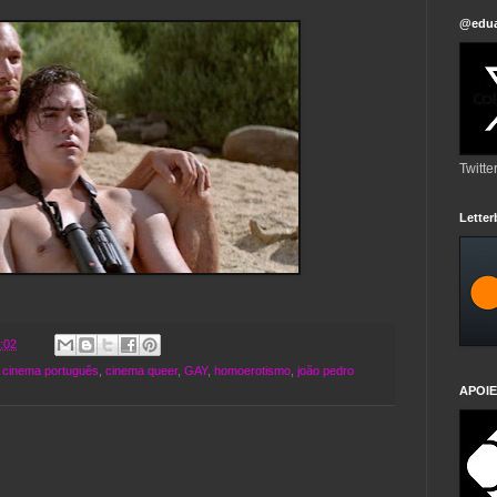
@edua
Twitte
Lette
:02
,
cinema português
,
cinema queer
,
GAY
,
homoerotismo
,
joão pedro
APOIE