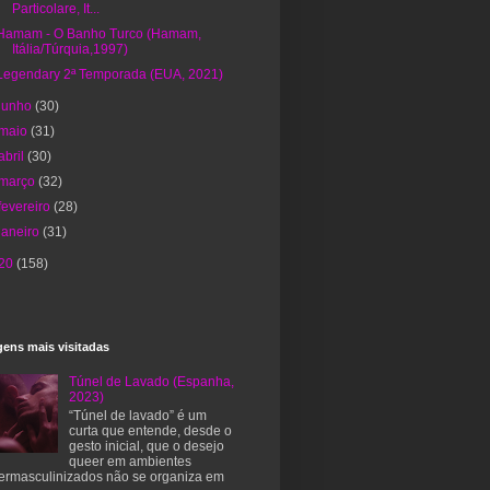
Particolare, It...
Hamam - O Banho Turco (Hamam,
Itália/Túrquia,1997)
Legendary 2ª Temporada (EUA, 2021)
junho
(30)
maio
(31)
abril
(30)
março
(32)
fevereiro
(28)
janeiro
(31)
20
(158)
ens mais visitadas
Túnel de Lavado (Espanha,
2023)
“Túnel de lavado” é um
curta que entende, desde o
gesto inicial, que o desejo
queer em ambientes
ermasculinizados não se organiza em