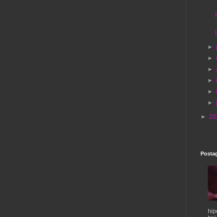
►
►
►
►
►
►
►
20
Postag
hip