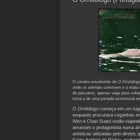
O cenário envolvente de
O Ornitólog
onde os animais convivem e a mata 
de pássaros, apenas viaja para volta
torna a de uma jornada existencial a
O Ornitólogo 
começa em um lugar
enquanto procurava cegonhas em
Wen e Chan Suan) estão viajando
amarram o protagonista numa árv
artísticas utilizadas pelo diretor, 
Santo Antônio de Pádua, padroeir