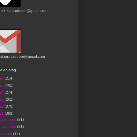
 pix: eduardoirib@gmail.com
atografiaqueer@gmail.com
vo do blog
26
(214)
25
(402)
24
(274)
23
(262)
22
(370)
21
(363)
dezembro
(31)
novembro
(31)
outubro
(32)