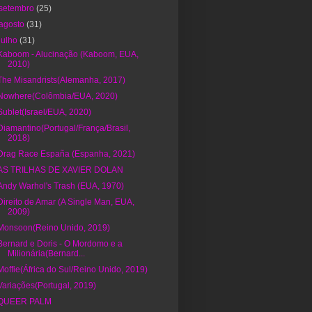
setembro
(25)
agosto
(31)
julho
(31)
Kaboom - Alucinação (Kaboom, EUA,
2010)
The Misandrists(Alemanha, 2017)
Nowhere(Colômbia/EUA, 2020)
Sublet(Israel/EUA, 2020)
Diamantino(Portugal/França/Brasil,
2018)
Drag Race España (Espanha, 2021)
AS TRILHAS DE XAVIER DOLAN
Andy Warhol's Trash (EUA, 1970)
Direito de Amar (A Single Man, EUA,
2009)
Monsoon(Reino Unido, 2019)
Bernard e Doris - O Mordomo e a
Milionária(Bernard...
Moffie(África do Sul/Reino Unido, 2019)
Variações(Portugal, 2019)
QUEER PALM