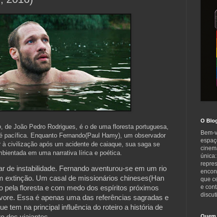
O Blo
o
, de João Pedro Rodrigues, é o de uma floresta portuguesa,
Bem-v
é pacífica. Enquanto Fernando(Paul Hamy), um observador
espaç
r à civilização após um acidente de caiaque, sua saga se
cinem
mbientada em uma narrativa lírica e poética.
única:
repre
 de instabilidade. Fernando aventurou-se em um rio 
encont
 extinção. Um casal de missionários chineses(Han 
que c
e cont
 pela floresta e com medo dos espíritos próximos 
discut
ore. Essa é apenas uma das referências sagradas e 
que tem na principal influência do roteiro a história de 
o dos viajantes.
Quem 