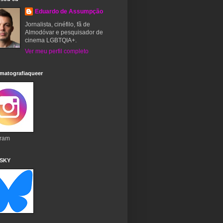
Eduardo de Assumpção
Jornalista, cinéfilo, fã de
Almodóvar e pesquisador de
cinema LGBTQIA+.
Ver meu perfil completo
matografiaqueer
gram
 SKY