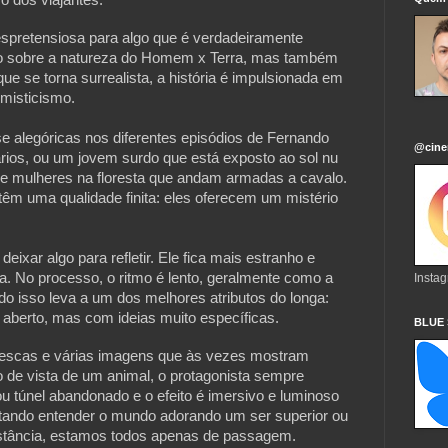
spretensiosa para algo que é verdadeiramente 
vo sobre a natureza do Homem x Terra, mas também 
e torna surrealista, a história é impulsionada em 
 misticismo. 
se alegóricas nos diferentes episódios de Fernando 
@cine
os, ou um jovem surdo que está exposto ao sol nu 
 mulheres na floresta que andam armadas a cavalo. 
m uma qualidade finita: eles oferecem um mistério 
ixar algo para refletir. Ele fica mais estranho e 
. No processo, o ritmo é lento, geralmente como a 
Insta
do isso leva a um dos melhores atributos do longa: 
berto, mas com ideias muito específicas. 
BLUE
escas e várias imagens que às vezes mostram 
de vista de um animal, o protagonista sempre 
u túnel abandonado e o efeito é imersivo e luminoso 
tando entender o mundo adorando um ser superior ou 
stância, estamos todos apenas de passagem.