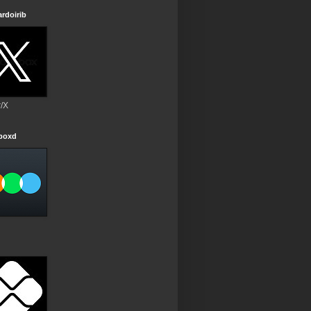
rdoirib
r/X
rboxd