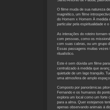
O filme muda de sua natureza de
magnético, um filme introspecti
do Homem x Homem À medida que s
particular pela espiritualidade e o
As interações do roteiro tornam-
com pessoas, como os missionári
com suas cabras, ou um grupo de
Essas passagens muitas vezes tê
ritualístico.
Este é sem dúvida um filme para de
centralizado à medida que avança
quietude de um lago tranquilo. Tu
uma atmosfera de amplo espaço a
Composto por panorâmicas pitor
Fernando e os humanos do ponto 
explora um local como um forte o
para a alma. Quer estejamos ten
apenas observando animais à di