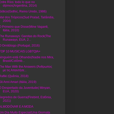
Entre Ríos: todo lo que no
dijimos(Argentina, 2014)
Gótico(Gothic, Reino Unido, 1986)
Mal dos Trópicos(Sud Pralad, Tailândia,
2004)
O Primeiro que Disse(Mine Vaganti,
Itália, 2010)
The Runaways: Garotas do Rock(The
Runaways, EUA, 2...
O Ornitólogo (Portugal, 2016)
TOP 10 MUSICAIS LGBTQIA+
Ninguém está Olhando(Nadie nos Mira,
Brasil/Colômb...
The Man With the Answers (Άνθρωπος
με τις Απαντήσε...
Rafiki (Quênia, 2018)
Gli Anni Amari (Itália, 2019)
O Despertado da Juventude( Minyan,
EUA, 2020)
Segredos de Guerra(Firebird, Estônia,
2021)
ALMODÓVAR E A MODA
Um Dia Muito Especial(Una Giornata