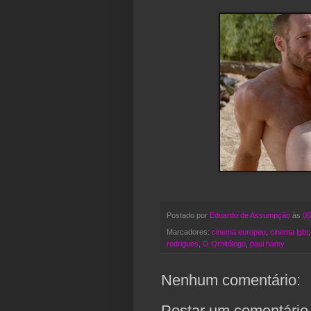
Postado por
Eduardo de Assumpção
às
06
Marcadores:
cinema europeu
,
cinema lgbt
rodrigues
,
O Ornitólogo
,
paul hamy
Nenhum comentário:
Postar um comentário