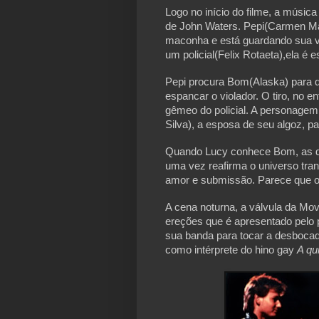
Logo no início do filme, a músic
de John Waters. Pepi(Carmen Mau
maconha e está guardando sua vir
um policial(Felix Rotaeta),ela é 
Pepi procura Bom(Alaska) para q
espancar o violador. O tiro, no en
gêmeo do policial. A personagem 
Silva), a esposa de seu algoz, par
Quando Lucy conhece Bom, as du
uma vez reafirma o universo tr
amor e submissão. Parece que o
A cena noturna, a válvula da Mo
ereções que é apresentado pelo 
sua banda para tocar a desboca
como intérprete do hino gay 
A qu