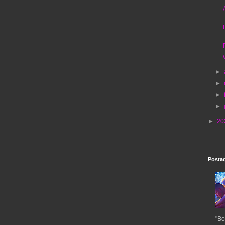
►
►
►
►
►
20
Postag
"Bo