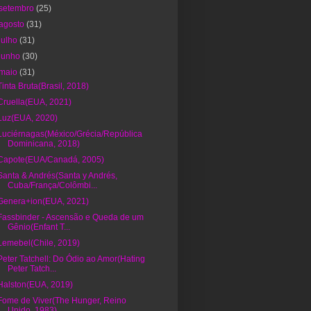
setembro
(25)
agosto
(31)
julho
(31)
junho
(30)
maio
(31)
Tinta Bruta(Brasil, 2018)
Cruella(EUA, 2021)
Luz(EUA, 2020)
Luciérnagas(México/Grécia/República
Dominicana, 2018)
Capote(EUA/Canadá, 2005)
Santa & Andrés(Santa y Andrés,
Cuba/França/Colômbi...
Genera+ion(EUA, 2021)
Fassbinder - Ascensão e Queda de um
Gênio(Enfant T...
Lemebel(Chile, 2019)
Peter Tatchell: Do Ódio ao Amor(Hating
Peter Tatch...
Halston(EUA, 2019)
Fome de Viver(The Hunger, Reino
Unido, 1983)