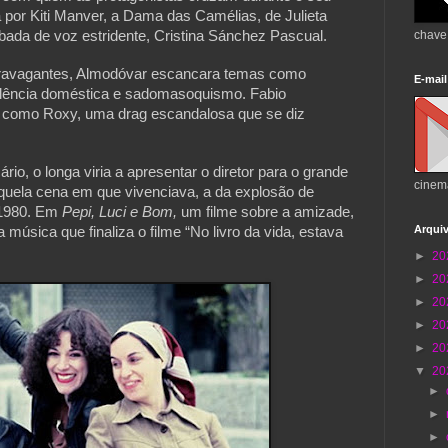
a por Kiti Manver, a Dama das Camélias, de Julieta 
chave
bada de voz estridente, Cristina Sánchez Pascual.
avagantes, Almodóvar escancara temas como 
E-mail
iolência doméstica e sadomasoquismo. Fabio 
como Roxy, uma drag escandalosa que se diz 
io, o longa viria a apresentar o diretor para o grande 
cinem
quela cena em que vivenciava, a da explosão de 
 1980. Em 
Pepi, Luci e Bom,
 um filme sobre a amizade, 
Arqui
música que finaliza o filme “No livro da vida, estava 
►
20
►
20
►
20
►
20
►
20
▼
20
►
►
►