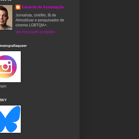
Eduardo de Assumpção
Jornalista, cinéfilo, fã de
Almodóvar e pesquisador de
cinema LGBTQIA+.
Ver meu perfil completo
matografiaqueer
gram
 SKY