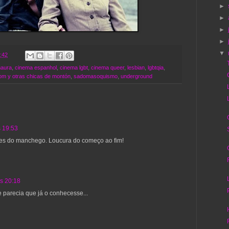
►
►
►
►
▼
:42
aura
,
cinema espanhol
,
cinema lgbt
,
cinema queer
,
lesbian
,
lgbtqia
,
bom y otras chicas de montón
,
sadomasoquismo
,
underground
 19:53
mes do manchego. Loucura do começo ao fim!
s 20:18
 parecia que já o conhecesse...