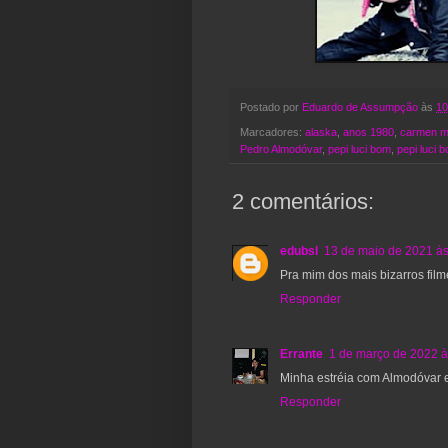
Postado por
Eduardo de Assumpção
às
10
Marcadores:
alaska
,
anos 1980
,
carmen m
Pedro Almodóvar
,
pepi luci bom
,
pepi luci 
2 comentários:
edubsl
13 de maio de 2021 às
Pra mim dos mais bizarros fil
Responder
Errante
1 de março de 2022 à
Minha estréia com Almodóvar e
Responder