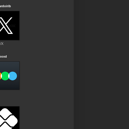
rdoirib
r/X
rboxd