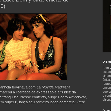
0)
O Blo
Bem-v
espaç
cinem
única:
repre
anhola fervilhava com 
La Movida Madrileña
, 
encont
que c
arcou a liberdade de expressão e a fluidez da 
e cont
a franquista. Nesse contexto, surge Pedro Almodóvar, 
discut
m super 8, lança seu primeiro longa comercial: 
Pepi, 
Quem 