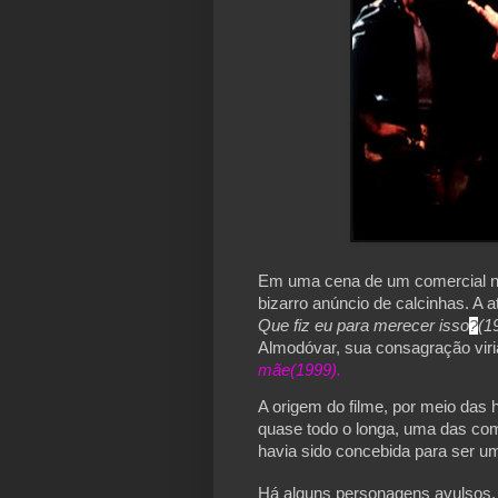
Em uma cena de um comercial na
bizarro anúncio de calcinhas. A a
Que fiz eu para merecer isso
?
(1
Almodóvar, sua consagração viri
mãe(1999).
A origem do filme, por meio das h
quase todo o longa, uma das com
havia sido concebida para ser um
Há alguns personagens avulsos,