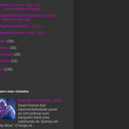
American Crime Story: The
Assassination of Gianni ...
Desobediência(Disobedience, EUA,
Reino Unido, Irla...
Pink Narcissus(EUA, 1971)
Weekend(Reino Unido, 2011)
abril
(30)
março
(32)
fevereiro
(28)
janeiro
(31)
20
(158)
ens mais visitadas
Body Blow (Austrália, 2025)
Dean Francis traz
representatividade queer
ao noir policial num
mergulho febril pelo
submundo de Sydney em
dy Blow". O longa se...