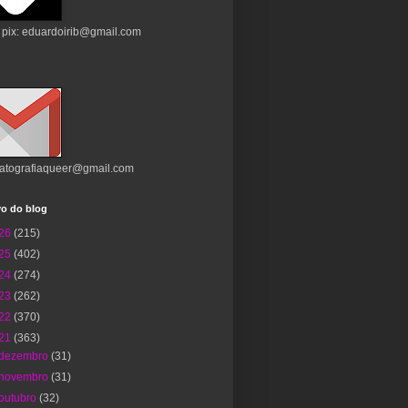
 pix: eduardoirib@gmail.com
atografiaqueer@gmail.com
vo do blog
26
(215)
25
(402)
24
(274)
23
(262)
22
(370)
21
(363)
dezembro
(31)
novembro
(31)
outubro
(32)