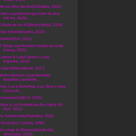
We Are Who We Are(EUA/Itália, 2020)
Entre-Laços(Karera ga honki de amu
toki wa, Japão,...
El Baile de los 41(México/Brasil, 2020)
Futur Drei(Alemanha, 2020)
Halston(EUA, 2021)
O Tempo que Resta(Le temps qui reste,
França, 2005)
Carmen & Lola(Carmen y Lola,
Espanha, 2018)
Corpo Elétrico(Brasil, 2017)
Minha Adorável Lavanderia(My
Beautiful Laundrette,...
Pepi, Luci e Bom(Pepi, Luci, Bom y otras
chicas de...
Transamérica(EUA, 2005)
Deixe a Luz Acesa(Keep the Lights On,
EUA, 2012)
Yo, Adolescente(Argentina, 2020)
Lírios(Lilies, Canadá, 1996)
De Longe te Observo(Desde Allá,
Venezuela, 2015)