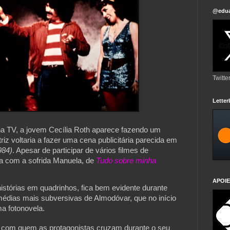
@edua
Twitte
Lette
 TV, a jovem Cecília Roth aparece fazendo um
triz voltaria a fazer uma cena publicitária parecida em
984)
. Apesar de participar de vários filmes de
a com a sofrida Manuela, de
Tudo sobre minha
APOIE
istórias em quadrinhos, fica bem evidente durante 
édias mais subversivas de Almodóvar, que no início 
a fotonovela.
 com quem as protagonistas cruzam durante o seu 