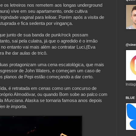
a e os letreiros nos remetem aos longas underground 
ra) vive em seu apartamento, onde cultiva  
gindade vaginal para leiloar. Porém após a visita de 
estuprada e fica sedenta por vingança.
ue junto de sua banda de punk/rock possam 
tanto, sai pela culatra, já que o agredido é o irmão 
@cine
no entanto vai mais além ao contratar Luci,(Eva 
a lhe dar aulas de tricô.
as protagonizam uma cena escatológica, que mais 
ansgressor de John Waters, e começam um caso de 
s planos de Pepi estão começando a dar certo.
Insta
vida, é retratada em cenas como um concurso de 
próprio Almodóvar, ou quando Bom sobe ao palco com 
BLUE
da 
Murciana
. Alaska se tornaria famosa anos depois 
ien le importa.