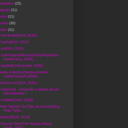
setembro
(25)
agosto
(31)
julho
(31)
junho
(30)
maio
(31)
Tinta Bruta(Brasil, 2018)
Cruella(EUA, 2021)
Luz(EUA, 2020)
Luciérnagas(México/Grécia/República
Dominicana, 2018)
Capote(EUA/Canadá, 2005)
Santa & Andrés(Santa y Andrés,
Cuba/França/Colômbi...
Genera+ion(EUA, 2021)
Fassbinder - Ascensão e Queda de um
Gênio(Enfant T...
Lemebel(Chile, 2019)
Peter Tatchell: Do Ódio ao Amor(Hating
Peter Tatch...
Halston(EUA, 2019)
Fome de Viver(The Hunger, Reino
Unido, 1983)