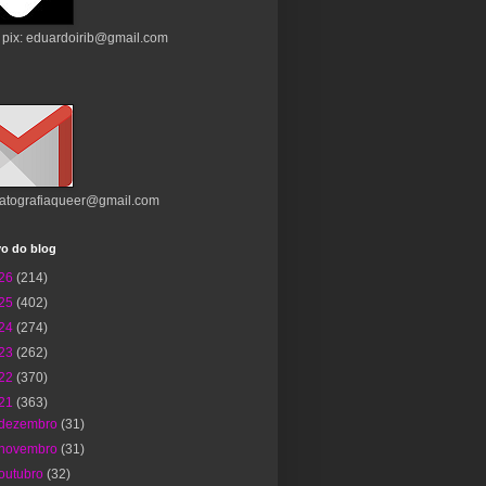
 pix: eduardoirib@gmail.com
atografiaqueer@gmail.com
vo do blog
26
(214)
25
(402)
24
(274)
23
(262)
22
(370)
21
(363)
dezembro
(31)
novembro
(31)
outubro
(32)