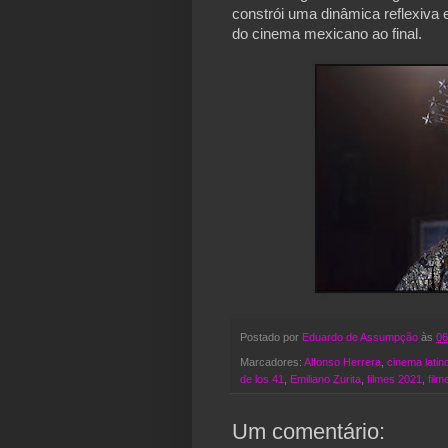
constrói uma dinâmica reflexiva 
do cinema mexicano ao final.
Postado por
Eduardo de Assumpção
às
06
Marcadores:
Alfonso Herrera
,
cinema latin
de los 41
,
Emiliano Zurita
,
filmes 2021
,
fil
Um comentário: