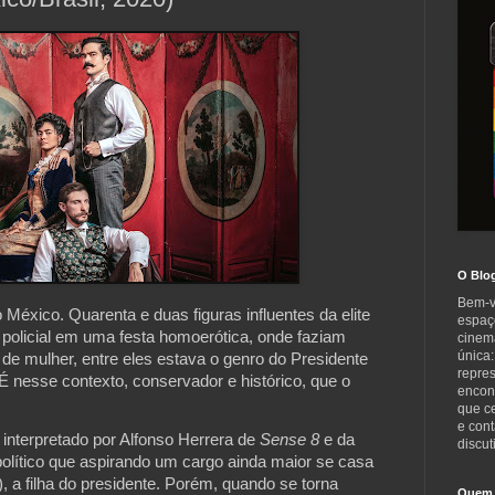
O Blo
Bem-v
éxico. Quarenta e duas figuras influentes da elite 
espaç
 policial em uma festa homoerótica, onde faziam 
cinem
única:
e mulher, entre eles estava o genro do Presidente 
repre
 É nesse contexto, conservador e histórico, que o 
encont
que c
e cont
interpretado por Alfonso Herrera de 
Sense 8 
e da 
discut
olítico que aspirando um cargo ainda maior se casa 
 filha do presidente. Porém, quando se torna 
Quem 