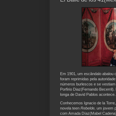
Em 1901, um escândalo abalou o M
foram reprimidas pela autoridade
números burlescos e se vestiam d
Porfirio Diaz(
Fernando Becerril)
.
longa de David Pablos acontece.
Conhecemos Ignacio de la Torre, 
novela teen 
Rebelde,
 um jovem p
com Amada Díaz(Mabel Cadena), a