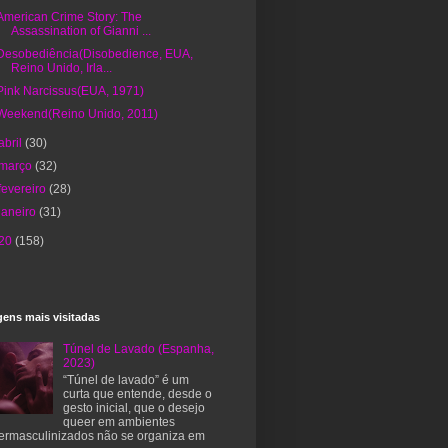
American Crime Story: The
Assassination of Gianni ...
Desobediência(Disobedience, EUA,
Reino Unido, Irla...
Pink Narcissus(EUA, 1971)
Weekend(Reino Unido, 2011)
abril
(30)
março
(32)
fevereiro
(28)
janeiro
(31)
20
(158)
ens mais visitadas
Túnel de Lavado (Espanha,
2023)
“Túnel de lavado” é um
curta que entende, desde o
gesto inicial, que o desejo
queer em ambientes
ermasculinizados não se organiza em