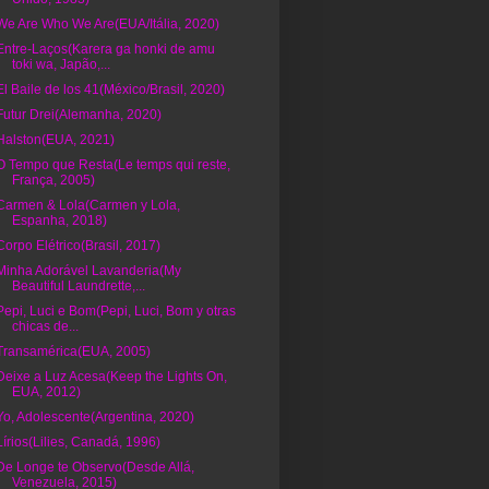
We Are Who We Are(EUA/Itália, 2020)
Entre-Laços(Karera ga honki de amu
toki wa, Japão,...
El Baile de los 41(México/Brasil, 2020)
Futur Drei(Alemanha, 2020)
Halston(EUA, 2021)
O Tempo que Resta(Le temps qui reste,
França, 2005)
Carmen & Lola(Carmen y Lola,
Espanha, 2018)
Corpo Elétrico(Brasil, 2017)
Minha Adorável Lavanderia(My
Beautiful Laundrette,...
Pepi, Luci e Bom(Pepi, Luci, Bom y otras
chicas de...
Transamérica(EUA, 2005)
Deixe a Luz Acesa(Keep the Lights On,
EUA, 2012)
Yo, Adolescente(Argentina, 2020)
Lírios(Lilies, Canadá, 1996)
De Longe te Observo(Desde Allá,
Venezuela, 2015)