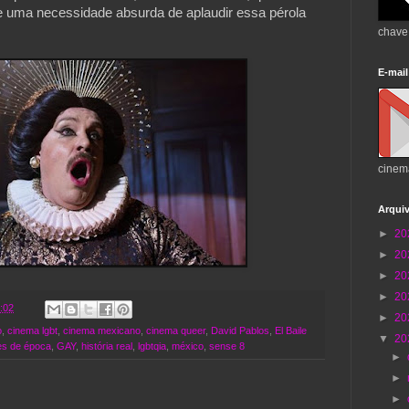
e uma necessidade absurda de aplaudir essa pérola 
chave
E-mail
cinem
Arqui
►
20
►
20
►
20
►
20
:02
►
20
o
,
cinema lgbt
,
cinema mexicano
,
cinema queer
,
David Pablos
,
El Baile
▼
20
mes de época
,
GAY
,
história real
,
lgbtqia
,
méxico
,
sense 8
►
►
►