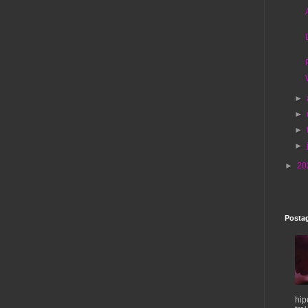
►
►
►
►
►
20
Postag
hip