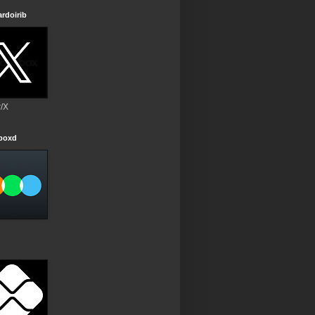
rdoirib
r/X
rboxd