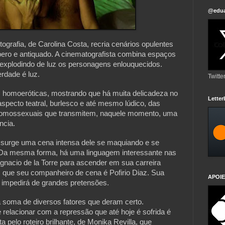
@edua
tografia, de Carolina Costa, recria cenários opulentes 
ro e antiquado. A cinematografista combina espaços 
explodindo de luz os personagens enlouquecidos. 
rdade é luz. 
Twitte
homoeróticas, mostrando que há muita delicadeza no 
Lette
specto teatral, burlesco e até mesmo lúdico, das 
homossexuais que transmitem, naquele momento, uma 
ncia.
 surge uma cena intensa dele se maquiando e se 
. Da mesma forma, há uma linguagem interessante nas 
nacio de la Torre para ascender em sua carreira 
z que seu companheiro de cena é Pofirio Diaz. Sua 
APOIE
 impedirá de grandes pretensões.
a soma de diversos fatores que deram certo. 
e relacionar com a repressão que até hoje é sofrida é 
a pelo roteiro brilhante, de Monika Revilla, que 