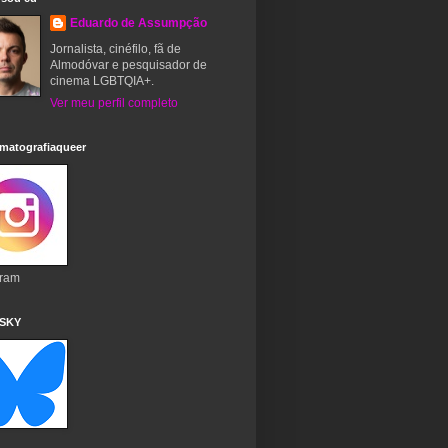
Eduardo de Assumpção
Jornalista, cinéfilo, fã de
Almodóvar e pesquisador de
cinema LGBTQIA+.
Ver meu perfil completo
matografiaqueer
gram
 SKY