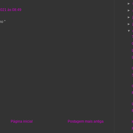
►
2021 às 08:49
►
►
no "
►
▼
Página inicial
Postagem mais antiga