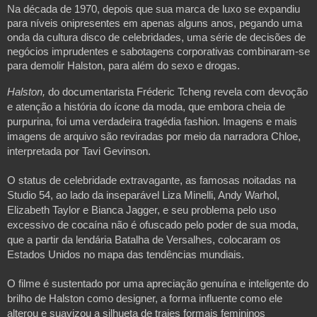
Na década de 1970, depois que sua marca de luxo se expandiu 
para níveis onipresentes em apenas alguns anos, pegando uma 
onda da cultura disco de celebridades, uma série de decisões de 
negócios imprudentes e sabotagens corporativas combinaram-se 
para demolir Halston, para além do sexo e drogas.
Halston, 
do documentarista Fréderic Tcheng revela com devoção 
e atenção a história do ícone da moda, que embora cheia de 
purpurina, foi uma verdadeira tragédia fashion. Imagens e mais 
imagens de arquivo são reviradas por meio da narradora Chloe, 
interpretada por Tavi Gevinson.
O status de celebridade extravagante, as famosas noitadas na 
Studio 54, ao lado da inseparável Liza Minelli, Andy Warhol, 
Elizabeth Taylor e Bianca Jagger, e seu problema pelo uso 
excessivo de cocaína não é ofuscado pelo poder de sua moda, 
que a partir da lendária Batalha de Versalhes, colocaram os 
Estados Unidos no mapa das tendências mundiais.
O filme é sustentado por uma apreciação genuína e inteligente do 
brilho de Halston como designer, a forma influente como ele 
alterou e suavizou a silhueta de trajes formais femininos 