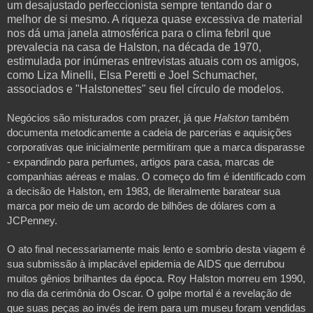
um desajustado perfeccionista sempre tentando dar o
melhor de si mesmo. A riqueza quase excessiva de material
nos dá uma janela atmosférica para o clima febril que
prevalecia na casa de Halston, na década de 1970,
estimulada por inúmeras entrevistas atuais com os amigos,
como Liza Minelli, Elsa Peretti e Joel Schumacher,
associados e "Halstonettes" seu fiel círculo de modelos.
Negócios são misturados com prazer, já que 
Halston
 também 
documenta metodicamente a cadeia de parcerias e aquisições 
corporativas que inicialmente permitiram que a marca disparasse 
- expandindo para perfumes, artigos para casa, marcas de 
companhias aéreas e malas. O começo do fim é identificado com 
a decisão de Halston, em 1983, de literalmente baratear sua 
marca por meio de um acordo de bilhões de dólares com a 
JCPenney.
O ato final necessariamente mais lento e sombrio desta viagem é 
sua submissão à implacável epidemia de AIDS que derrubou 
muitos gênios brilhantes da época. Roy Halston morreu em 1990, 
no dia da cerimônia do Oscar. O golpe mortal é a revelação de 
que suas peças ao invés de irem para um museu foram vendidas 