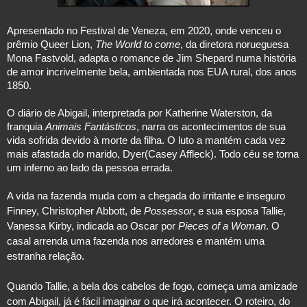
Apresentado no Festival de Veneza, em 2020, onde venceu o 
prêmio Queer Lion, 
The World to come
, da diretora norueguesa 
Mona Fastvold, adapta o romance de Jim Shepard numa história 
de amor incrivelmente bela, ambientada nos EUA rural, dos anos 
1850.
O diário de Abigail, interpretada por Katherine Waterston, da 
franquia 
Animais Fantásticos
, narra os acontecimentos de sua 
vida sofrida devido à morte da filha. O luto a mantém cada vez 
mais afastada do marido, Dyer(Casey Affleck). Todo céu se torna 
A vida na fazenda muda com a chegada do irritante e inseguro 
Finney, Christopher Abbott, de 
Possessor
, e sua esposa Tallie, 
Vanessa Kirby, indicada ao Oscar por 
Pieces of a Woman
. O 
casal arrenda uma fazenda nos arredores e mantém uma 
estranha relação.
Quando Tallie, a bela dos cabelos de fogo, começa uma amizade 
com Abigail, já é fácil imaginar o que irá acontecer. O roteiro, do 