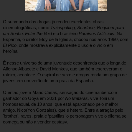
O submundo das drogas já rendeu excelentes obras 
cinematográficas, como 
Trainspotting, Scarface, Requiem para 
um Sonho, Enter the Void
 e o brasileiro 
Paraísos Artificiais
. Na 
Espanha, o diretor Eloy de la Iglesia, chocou nos anos 1980, com 
El Pico
, onde mostrava explicitamente o uso e o vício em 
heroína.
É nesse universo de uma juventude desenfreada que o longa de 
Alfonso Albacete e David Menkes, que também escreveram o 
roteiro, acontece. O espiral de sexo e drogas ronda um grupo de 
jovens em um verão de uma praia da Espanha.
O então jovem Mario Casas, sensação do cinema ibérico e 
ganhador do Goya em 2021 por 
No Matarás,
 vive Toni um 
homossexual, de 19 anos, que está apaixonado pelo melhor 
amigo, Nico(Yon Gonzáles), que é hétero. Entre a atração pelo 
'brother', raves, praia e ‘pastillas’ o personagem vive o dilema se 