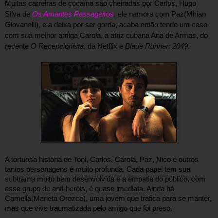
Muitas carreiras de cocaína são cheiradas por Carlos, Hugo 
Silva de 
Os Amantes Passageiros
, ele namora com Paz(Mirian 
Giovanelli), e a deixa por ser gorda, acaba então tendo um caso 
com sua melhor amiga Carola, a atriz cubana Ana de Armas, do 
recente 
O Recepcionista
, da Netflix e 
Blade Runner: 2049
. 

A tortuosa história de Toni, Carlos, Carola, Paz, Nico e outros 
tantos personagens é muito profunda. Cada papel tem sua 
subtrama muito bem desenvolvida e a empatia do público, com 
esse grupo de anti-heróis, é quase imediata. Ainda há 
Camella(Marieta Orozco), uma jovem que trafica para se manter, 
mas que vive traumatizada pelo amigo que foi preso.