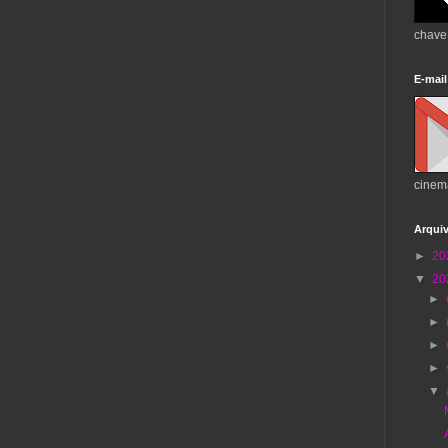
chave
E-mail
cinem
Arqui
►
20
▼
20
►
►
►
►
▼