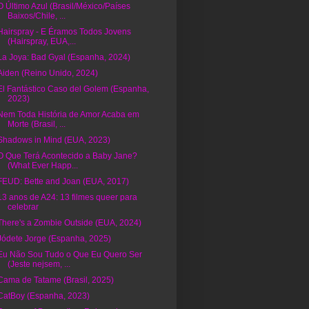
O Último Azul (Brasil/México/Países
Baixos/Chile, ...
Hairspray - E Éramos Todos Jovens
(Hairspray, EUA,...
La Joya: Bad Gyal (Espanha, 2024)
Aiden (Reino Unido, 2024)
El Fantástico Caso del Golem (Espanha,
2023)
Nem Toda História de Amor Acaba em
Morte (Brasil, ...
Shadows in Mind (EUA, 2023)
O Que Terá Acontecido a Baby Jane?
(What Ever Happ...
FEUD: Bette and Joan (EUA, 2017)
13 anos de A24: 13 filmes queer para
celebrar
There's a Zombie Outside (EUA, 2024)
Jódete Jorge (Espanha, 2025)
Eu Não Sou Tudo o Que Eu Quero Ser
(Jeste nejsem, ...
Cama de Tatame (Brasil, 2025)
CatBoy (Espanha, 2023)