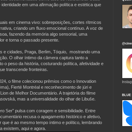
e identidade em uma afirmação política e estética que
suais em cinema vivo: sobreposições, cortes rítmicos
rativa, criando um fluxo emocional contínuo. A voz de
ssoa, fazendo da memória algo sensorial, uma
or e torna o passado presente.
@cine
s e cidades, Praga, Berlim, Tóquio, mostrando uma
enção. O olhar íntimo da câmera captura tanto a
 o peso da história, costurando política, afetividade e
e transcende fronteiras.
024, o filme colecionou prêmios como o Innovation
Insta
ma), Fierté Montréal e reconhecimento de júri e
ion de Melhor Documentário. A trajetória do filme
BLUE
Tasovská, mas a universalidade do olhar de Libuše.
o Ser” pulsa com coragem e sensibilidade. Entre
cumentário recusa o apagamento histórico e afetivo,
 que é ao mesmo tempo íntimo e político, lembrando
a existem, aqui e agora.