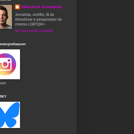
Eduardo de Assumpção
Jornalista, cinéfilo, fã de
Almodóvar e pesquisador de
cinema LGBTQIA+.
Ver meu perfil completo
matografiaqueer
gram
 SKY