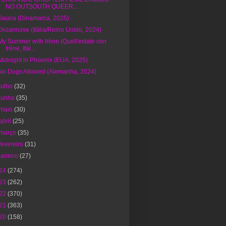
NO OUTSOUTH QUEER...
Sauna (Dinamarca, 2025)
Diciannove (Itália/Reino Unido, 2024)
My Summer with Irène (Quell'estate con
Irène, Itál...
Midnight in Phoenix (EUA, 2025)
No Dogs Allowed (Alemanha, 2024)
julho
(32)
junho
(35)
maio
(30)
abril
(25)
março
(35)
fevereiro
(31)
janeiro
(27)
24
(274)
23
(262)
22
(370)
21
(363)
20
(158)