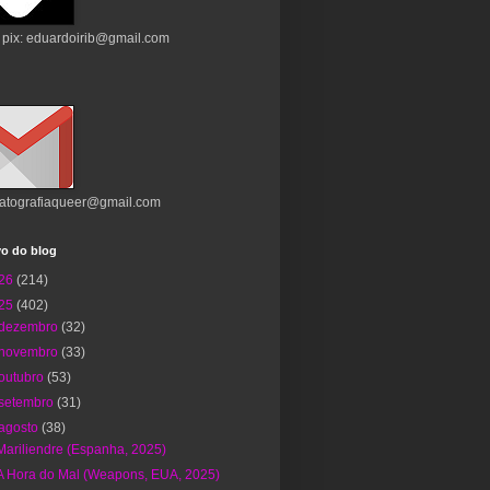
 pix: eduardoirib@gmail.com
atografiaqueer@gmail.com
vo do blog
26
(214)
25
(402)
dezembro
(32)
novembro
(33)
outubro
(53)
setembro
(31)
agosto
(38)
Mariliendre (Espanha, 2025)
A Hora do Mal (Weapons, EUA, 2025)