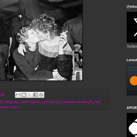
@edua
Twitte
Lette
:54
25
,
fotografia
,
Jeste nejsem
,
kým chci být
,
mulheres na direção
,
Não
ública tcheca
APOIE