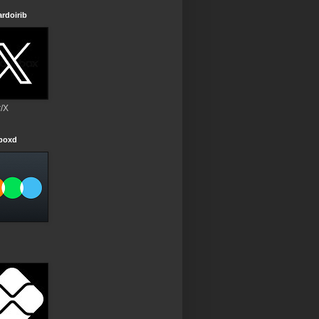
rdoirib
r/X
rboxd