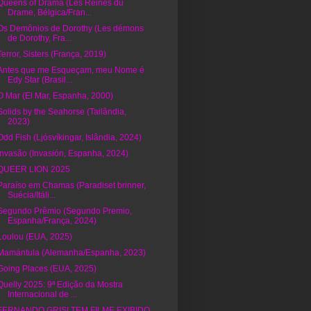
Queens of Drama (Les Reines du
Drame, Bélgica/Fran...
Os Demônios de Dorothy (Les démons
de Dorothy, Fra...
Terror, Sisters (França, 2019)
Antes que me Esqueçam, meu Nome é
Edy Star (Brasil...
O Mar (El Mar, Espanha, 2000)
Solids by the Seahorse (Tailândia,
2023)
Odd Fish (Ljósvíkingar, Islândia, 2024)
Invasão (Invasión, Espanha, 2024)
QUEER LION 2025
Paraíso em Chamas (Paradiset brinner,
Suécia/Itáli...
Segundo Prêmio (Segundo Premio,
Espanha/França, 2024)
Loulou (EUA, 2025)
Mamántula (Alemanha/Espanha, 2023)
Going Places (EUA, 2025)
Quelly 2025: 9ª Edição da Mostra
Internacional de ...
FERNANDO GRISI TEM FILME EXIBIDO