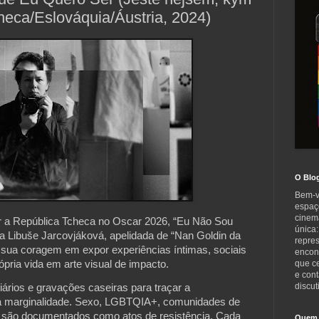
checa/Eslováquia/Áustria, 2024)
O Blo
Bem-v
espaç
cinem
r a República Tcheca no Oscar 2026, “Eu Não Sou
única:
a Libuše Jarcovjáková, apelidada de “Nan Goldin da
repre
a sua coragem em expor experiências íntimas, sociais
encont
ópria vida em arte visual de impacto.
que c
e cont
discut
ários e gravações caseiras para traçar a
a marginalidade. Sexo, LGBTQIA+, comunidades de
 são documentados como atos de resistência. Cada
Quem 