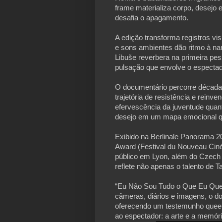
frame materializa corpo, desejo 
desafia o apagamento.
A edição transforma registros vi
e sons ambientes dão ritmo à nar
Libuše reverbera na primeira pe
pulsação que envolve o espectad
O documentário percorre década
trajetória de resistência e reinv
efervescência da juventude quanto
desejo em um mapa emocional qu
Exibido na Berlinale Panorama 2
Award (Festival du Nouveau Ciné
público em Lyon, além do Czech L
reflete não apenas o talento de 
“Eu Não Sou Tudo o Que Eu Quer
câmeras, diários e imagens, o do
oferecendo um testemunho queer
ao espectador: a arte e a memóri