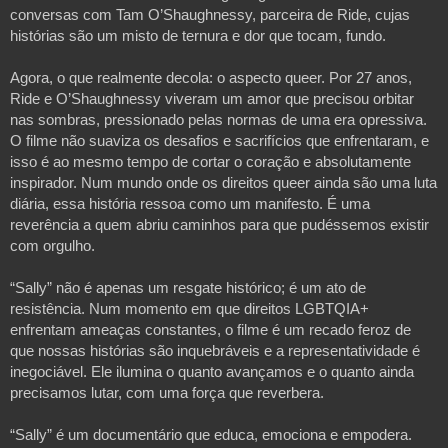
conversas com Tam O’Shaughnessy, parceira de Ride, cujas
histórias são um misto de ternura e dor que tocam, fundo.
Agora, o que realmente decola: o aspecto queer. Por 27 anos,
Ride e O’Shaughnessy viveram um amor que precisou orbitar
nas sombras, pressionado pelas normas de uma era opressiva.
O filme não suaviza os desafios e sacrifícios que enfrentaram, e
isso é ao mesmo tempo de cortar o coração e absolutamente
inspirador. Num mundo onde os direitos queer ainda são uma luta
diária, essa história ressoa como um manifesto. É uma
reverência a quem abriu caminhos para que pudéssemos existir
com orgulho.
“Sally” não é apenas um resgate histórico; é um ato de
resistência. Num momento em que direitos LGBTQIA+
enfrentam ameaças constantes, o filme é um recado feroz de
que nossas histórias são inquebráveis e a representatividade é
inegociável. Ele ilumina o quanto avançamos e o quanto ainda
precisamos lutar, com uma força que reverbera.
“Sally” é um documentário que educa, emociona e empodera.