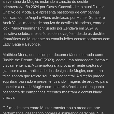
aniversário da Mugler, incluindo a criação do desfile
primavera/verão 2024 por Casey Cadwallader, o atual Diretor
Criativo de Moda. Ele apresenta bastidores de campanhas
icônicas, como Angel e Alien, estreladas por Hunter Schafer e
Anok Yai, e imagens de arquivo de desfiles históricos, como o
look "Maschinenmensch" usado por Zendaya em 2024. A
narrativa celebra meio século de inovações, desde os desfiles
dramáticos de Mugler até as contribuições contemporâneas com
Lady Gaga e Beyoncé.
Matthieu Menu, conhecido por documentários de moda como
"Inside the Dream: Dior" (2023), adota uma abordagem íntima e
visualmente rica. A cinematografia provavelmente captura o
glamour e a dramaticidade dos designs de Mugler, com uma
trilha sonora que reflete seu histórico teatral. A direção parece
equilibrar passado e presente, usando imagens de arquivo para
conectar a era de Mugler com sua relevância atual, enquanto
bastidores de campanhas recentes mostram a continuidade
criativa.
O filme destaca como Mugler transformou a moda em arte
performática, desafiando normas e inspirando gerações. Sua