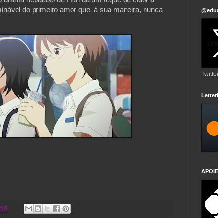
erminável do primeiro amor que, à sua maneira, nunca
@edua
Twitte
Lette
APOIE
:10