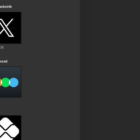
rdoirib
r/X
rboxd