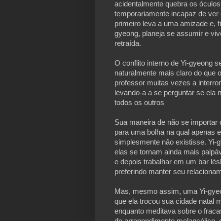
acidentalmente quebra os óculos
temporariamente incapaz de ver
primeiro leva a uma amizade e, 
gyeong, planeja se assumir e viv
retraída.
O conflito interno de Yi-gyeong 
naturalmente mais claro do que o
professor muitas vezes a interro
levando-a a se perguntar se ela nã
todos os outros
Sua maneira de não se importar 
para uma bolha na qual apenas e
simplesmente não existisse. Yi-g
elas se tornam ainda mais palpá
e depois trabalhar em um bar lés
preferindo manter seu relaciona
Mas, mesmo assim, uma Yi-gyeon
que ela trocou sua cidade natal 
enquanto meditava sobre o frac
de arrependimento melancólico, 