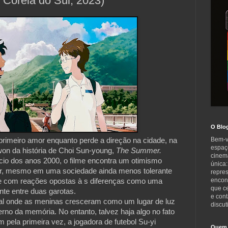
oréia do Sul, 2023)
O Blo
Bem-v
 primeiro amor enquanto perde a direção na cidade, na
espaç
won da história de Choi Sun-young,
The Summer.
cinem
nício dos anos 2000, o filme encontra um otimismo
única:
or, mesmo em uma sociedade ainda menos tolerante
repre
encont
te com reações opostas à s diferenças como uma
que c
nte entre duas garotas.
e cont
ural onde as meninas cresceram como um lugar de luz
discut
erno da memória. No entanto, talvez haja algo no fato
 pela primeira vez, a jogadora de futebol Su-yi
Quem 