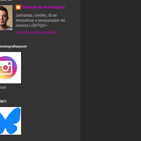
Eduardo de Assumpção
Jornalista, cinéfilo, fã de
Almodóvar e pesquisador de
cinema LGBTQIA+.
Ver meu perfil completo
matografiaqueer
gram
 SKY