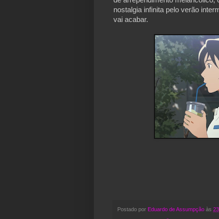
nostalgia infinita pelo verão int
vai acabar.
Postado por
Eduardo de Assumpção
às
23