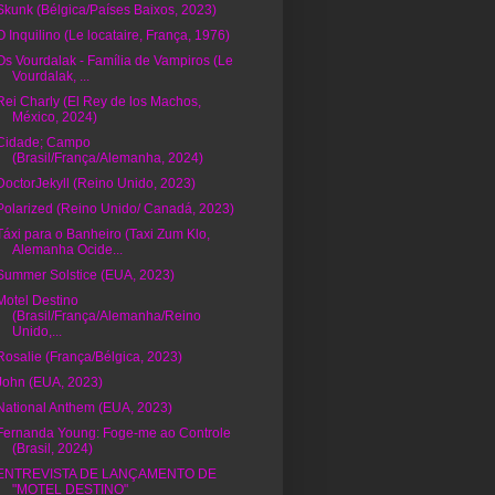
Skunk (Bélgica/Países Baixos, 2023)
O Inquilino (Le locataire, França, 1976)
Os Vourdalak - Família de Vampiros (Le
Vourdalak, ...
Rei Charly (El Rey de los Machos,
México, 2024)
Cidade; Campo
(Brasil/França/Alemanha, 2024)
DoctorJekyll (Reino Unido, 2023)
Polarized (Reino Unido/ Canadá, 2023)
Táxi para o Banheiro (Taxi Zum Klo,
Alemanha Ocide...
Summer Solstice (EUA, 2023)
Motel Destino
(Brasil/França/Alemanha/Reino
Unido,...
Rosalie (França/Bélgica, 2023)
John (EUA, 2023)
National Anthem (EUA, 2023)
Fernanda Young: Foge-me ao Controle
(Brasil, 2024)
ENTREVISTA DE LANÇAMENTO DE
"MOTEL DESTINO"