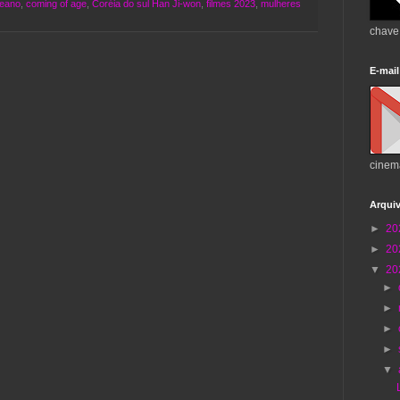
reano
,
coming of age
,
Coréia do sul Han Ji-won
,
filmes 2023
,
mulheres
chave
E-mail
cinem
Arqui
►
20
►
20
▼
20
►
►
►
►
▼