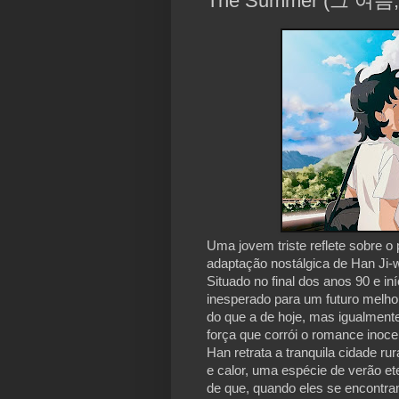
The Summer (그 여름, C
Uma jovem triste reflete sobre o
adaptação nostálgica de Han Ji-
Situado no final dos anos 90 e i
inesperado para um futuro melh
do que a de hoje, mas igualmen
força que corrói o romance inoce
Han retrata a tranquila cidade r
e calor, uma espécie de verão et
de que, quando eles se encontram