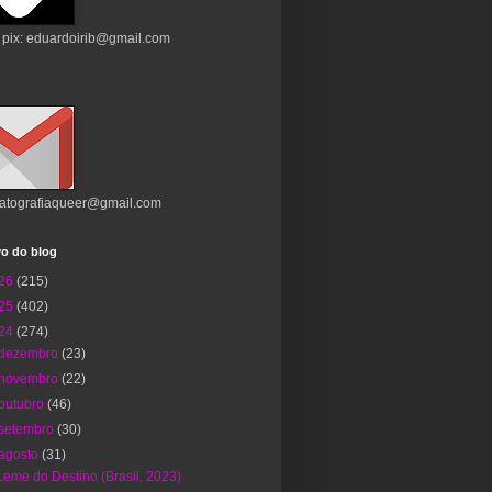
 pix: eduardoirib@gmail.com
atografiaqueer@gmail.com
vo do blog
26
(215)
25
(402)
24
(274)
dezembro
(23)
novembro
(22)
outubro
(46)
setembro
(30)
agosto
(31)
Leme do Destino (Brasil, 2023)