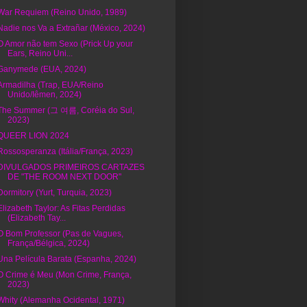
War Requiem (Reino Unido, 1989)
Nadie nos Va a Extrañar (México, 2024)
O Amor não tem Sexo (Prick Up your
Ears, Reino Uni...
Ganymede (EUA, 2024)
Armadilha (Trap, EUA/Reino
Unido/Iêmen, 2024)
The Summer (그 여름, Coréia do Sul,
2023)
QUEER LION 2024
Rossosperanza (Itália/França, 2023)
DIVULGADOS PRIMEIROS CARTAZES
DE "THE ROOM NEXT DOOR"
Dormitory (Yurt, Turquia, 2023)
Elizabeth Taylor: As Fitas Perdidas
(Elizabeth Tay...
O Bom Professor (Pas de Vagues,
França/Bélgica, 2024)
Una Película Barata (Espanha, 2024)
O Crime é Meu (Mon Crime, França,
2023)
Whity (Alemanha Ocidental, 1971)