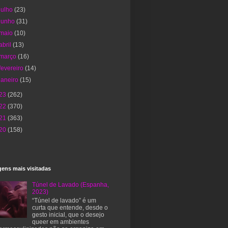
julho
(23)
junho
(31)
maio
(10)
abril
(13)
março
(16)
fevereiro
(14)
janeiro
(15)
23
(262)
22
(370)
21
(363)
20
(158)
ens mais visitadas
Túnel de Lavado (Espanha,
2023)
“Túnel de lavado” é um
curta que entende, desde o
gesto inicial, que o desejo
queer em ambientes