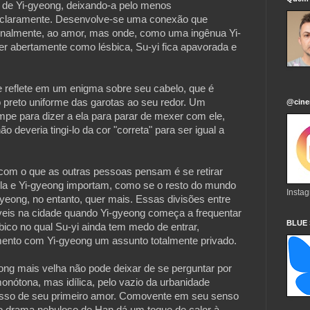
 de Yi-gyeong, deixando-a pelo menos
 claramente. Desenvolve-se uma conexão que
finalmente, ao amor, mas onde, como uma ingênua Yi-
er abertamente como lésbica, Su-yi fica apavorada e
se reflete em um enigma sobre seu cabelo, que é
 preto uniforme das garotas ao seu redor. Um
@cine
mpe para dizer a ela para parar de mexer com ele,
o deveria tingi-lo da cor "correta" para ser igual a
com o que as outras pessoas pensam é se retirar
la e Yi-gyeong importam, como se o resto do mundo
Insta
yeong, no entanto, quer mais. Essas divisões entre
veis na cidade quando Yi-gyeong começa a frequentar
BLUE
bico no qual Su-yi ainda tem medo de entrar,
mento com Yi-gyeong um assunto totalmente privado.
g mais velha não pode deixar de se perguntar por
monótona, mas idílica, pelo vazio da urbanidade
asso de seu primeiro amor. Comovente em seu senso
o drama nebuloso de Han dá um toque de calor à