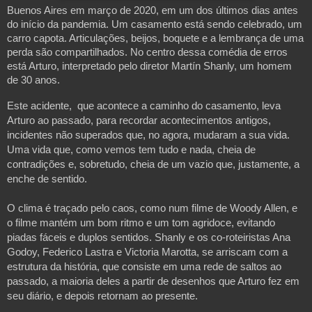
Buenos Aires em março de 2020, em um dos últimos dias antes
do início da pandemia. Um casamento está sendo celebrado, um
carro capota. Articulações, beijos, boquete e a lembrança de uma
perda são compartilhados. No centro dessa comédia de erros
está Arturo, interpretado pelo diretor Martín Shanly, um homem
de 30 anos.
Este acidente, que acontece a caminho do casamento, leva
Arturo ao passado, para recordar acontecimentos antigos,
incidentes não superados que, no agora, mudaram a sua vida.
Uma vida que, como vemos tem tudo e nada, cheia de
contradições e, sobretudo, cheia de um vazio que, justamente, a
enche de sentido.
O clima é traçado pelo caos, como num filme de Woody Allen, e
o filme mantém um bom ritmo e um tom agridoce, evitando
piadas fáceis e duplos sentidos. Shanly e os co-roteiristas Ana
Godoy, Federico Lastra e Victoria Marotta, se arriscam com a
estrutura da história, que consiste em uma rede de saltos ao
passado, a maioria deles a partir de desenhos que Arturo fez em
seu diário, e depois retornam ao presente.