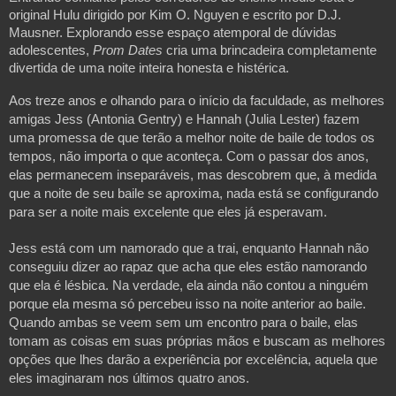
original Hulu dirigido por Kim O. Nguyen e escrito por D.J.
Mausner. Explorando esse espaço atemporal de dúvidas
adolescentes,
Prom Dates
cria uma brincadeira completamente
divertida de uma noite inteira honesta e histérica.
Aos treze anos e olhando para o início da faculdade, as melhores
amigas Jess (Antonia Gentry) e Hannah (Julia Lester) fazem
uma promessa de que terão a melhor noite de baile de todos os
tempos, não importa o que aconteça. Com o passar dos anos,
elas permanecem inseparáveis, mas descobrem que, à medida
que a noite de seu baile se aproxima, nada está se configurando
para ser a noite mais excelente que eles já esperavam.
Jess está com um namorado que a trai, enquanto Hannah não
conseguiu dizer ao rapaz que acha que eles estão namorando
que ela é lésbica. Na verdade, ela ainda não contou a ninguém
porque ela mesma só percebeu isso na noite anterior ao baile.
Quando ambas se veem sem um encontro para o baile, elas
tomam as coisas em suas próprias mãos e buscam as melhores
opções que lhes darão a experiência por excelência, aquela que
eles imaginaram nos últimos quatro anos.