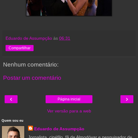
Eduardo de Assumpção
às
06:31
Compartilhar
Nenhum comentário:
Postar um comentário
‹
›
Página inicial
Ver versão para a web
Quem sou eu
Eduardo de Assumpção
Jornalista, cinéfilo, fã de Almodóvar e pesquisador de