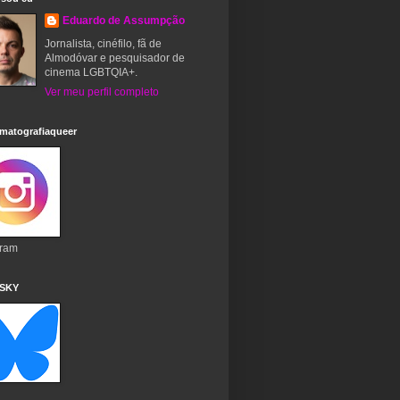
Eduardo de Assumpção
Jornalista, cinéfilo, fã de
Almodóvar e pesquisador de
cinema LGBTQIA+.
Ver meu perfil completo
matografiaqueer
gram
 SKY