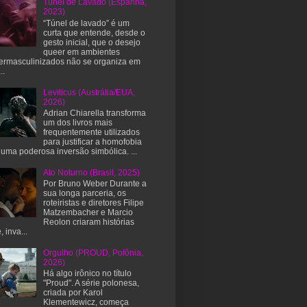
Túnel de Lavado (Espanha,
2023)
“Túnel de lavado” é um
curta que entende, desde o
gesto inicial, que o desejo
queer em ambientes
ermasculinizados não se organiza em
..
Leviticus (Austrália/EUA,
2026)
Adrian Chiarella transforma
um dos livros mais
frequentemente utilizados
para justificar a homofobia
uma poderosa inversão simbólica. ...
Ato Noturno (Brasil, 2025)
Por Bruno Weber Durante a
sua longa parceria, os
roteiristas e diretores Filipe
Matzembacher e Marcio
Reolon criaram histórias
, inva...
Orgulho (PROUD, Polônia,
2026)
Há algo irônico no título
"Proud". A série polonesa,
criada por Karol
Klementewicz, começa