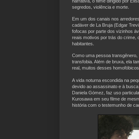
narrativa, o filme dirigido por El
segredos, violência e morte.
Em um dos canais nos arredores
cadáver de La Bruja (Edgar Trev
fofocas por parte dos vizinhos 
reais motivos por trás do crime,
habitantes.
Como uma pessoa transgênero, L
transfobia. Além de bruxa, ela 
real, muitos desses homofóbicos 
A vida noturna escondida na peq
devido ao assassinato e à busca p
Daniela Gómez, faz uso particula
Kurosawa em seu filme de mesm
história com o testemunho de c