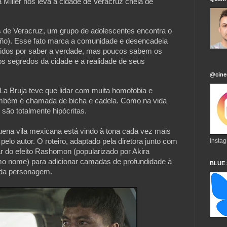
isa Miller nos leva à cidade de Veracruz cheia de
 de Veracruz, um grupo de adolescentes encontra o
iño). Esse fato marca a comunidade e desencadeia
ávidos por saber a verdade, mas poucos sabem os
 os segredos da cidade e a realidade de seus
@cine
a Bruja teve que lidar com muita homofobia e
também é chamada de bicha e cadela. Como na vida
são totalmente hipócritas.
uena vila mexicana está vindo à tona cada vez mais
elo autor. O roteiro, adaptado pela diretora junto com
Insta
r do efeito Rashomon (popularizado por Akira
o nome) para adicionar camadas de profundidade à
BLUE
ada personagem.