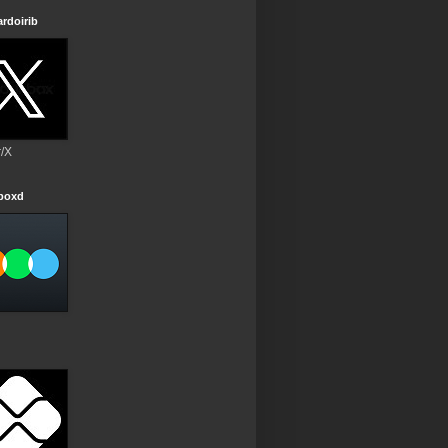
rdoirib
r/X
rboxd