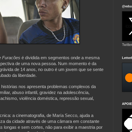
@edua
Twitte
e Furacões
é dividida em segmentos onde a mesma
Lette
perspectiva de uma nova pessoa. Num momento é da
rávida de 14 anos, no outro é um jovem que se sente
ubado da liberdade.
 histórias nos apresenta problemas complexos da
liar, abuso infantil, gravidez na adolescência,
machismo, violência doméstica, repressão sexual,
APOIE
écnica: a cinematografia, de María Secco, ajuda a
reza da cidade através de uma câmara em constante
 longas e sem cortes, não para exibir a maestria por