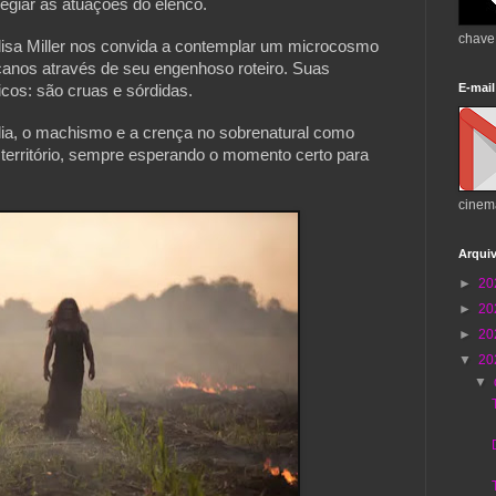
ilegiar as atuações do elenco.
chave
Elisa Miller nos convida a contemplar um microcosmo
canos através de seu engenhoso roteiro. Suas
E-mail
icos: são cruas e sórdidas.
mília, o machismo e a crença no sobrenatural como
 território, sempre esperando o momento certo para
cinem
Arqui
►
20
►
20
►
20
▼
20
▼