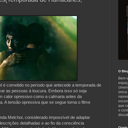
O Blo
Bem-v
espaç
el é cometido no período que antecede a temporada de
cinem
var as pessoas à loucura. Embora isso só seja
única:
m calor opressivo como a calmaria antes da
repre
encont
a. A tensão opressiva que se segue torna o filme
que c
e cont
discut
anda Melchor, considerado impossível de adaptar
escrições detalhadas e ao fio da consciência
Quem 