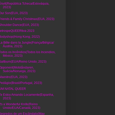
Úsvit(República Tcheca/Eslováquia,
2023)
Our Son(EUA, 2023)
Friends & Family Christmas(EUA, 2023)
Shoulder Dance(EUA, 2023)
retrospeQUEERtiva 2023
Bodyshop(Hong Kong, 2022)
La Bête dans la Jungle(França/Bélgica/
Áustria, 2023)
Todos os Incêndios(Todos los Incendios,
México, 2023)
Saltburn(EUA/Reino Unido, 2023)
Opponent(Motståndaren,
Suécia/Noruega, 2023)
Maestro(EUA, 2023)
Pedágio(Brasil/Portugal, 2023)
UM NATAL QUEER
Te Estoy Amando Locamente(Espanha,
2023)
It's a Wonderful Knife(Reino
Unido/EUA/Canadá, 2023)
Segredos de um Escândalo(May