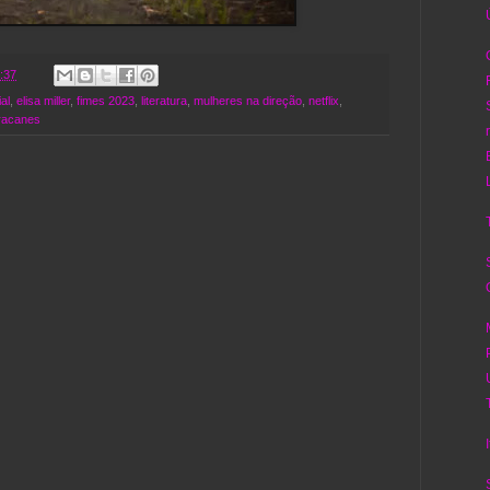
:37
ial
,
elisa miller
,
fimes 2023
,
literatura
,
mulheres na direção
,
netflix
,
racanes