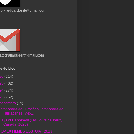
 pix: eduardoirib@gmail.com
atografiaqueer@gmail.com
vo do blog
26
(214)
25
(402)
24
(274)
23
(262)
dezembro
(19)
Temporada de Furacões(Temporada de
Hurracanes, Méx...
Days of Happiness(Les Jours heureux,
Canadá, 2023)
TOP 10 FILMES LGBTQIA+ 2023