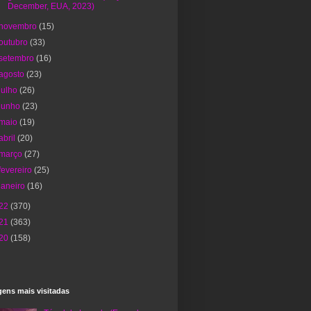
December, EUA, 2023)
novembro
(15)
outubro
(33)
setembro
(16)
agosto
(23)
julho
(26)
junho
(23)
maio
(19)
abril
(20)
março
(27)
fevereiro
(25)
janeiro
(16)
22
(370)
21
(363)
20
(158)
ens mais visitadas