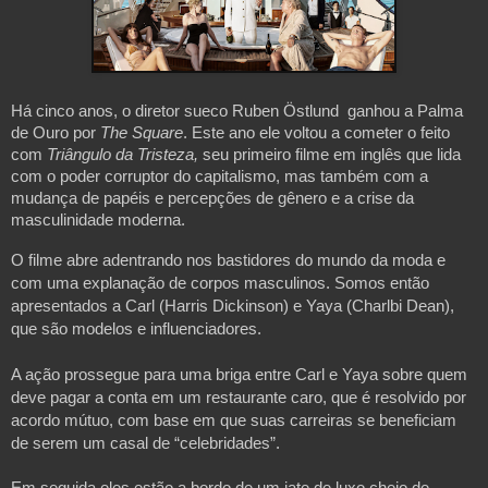
Há cinco anos, o diretor sueco Ruben Östlund  ganhou a Palma 
de Ouro por 
The Square
. Este ano ele voltou a cometer o feito 
com 
Triângulo da Tristeza, 
seu primeiro filme em inglês que lida 
com o poder corruptor do capitalismo, mas também com a 
mudança de papéis e percepções de gênero e a crise da 
masculinidade moderna.
O filme abre adentrando nos bastidores do mundo da moda e 
com uma explanação de corpos masculinos. Somos então 
apresentados a Carl (Harris Dickinson) e Yaya (Charlbi Dean), 
que são modelos e influenciadores.
A ação prossegue para uma briga entre Carl e Yaya sobre quem 
deve pagar a conta em um restaurante caro, que é resolvido por 
acordo mútuo, com base em que suas carreiras se beneficiam 
de serem um casal de “celebridades”.
Em seguida eles estão a bordo de um iate de luxo cheio de 