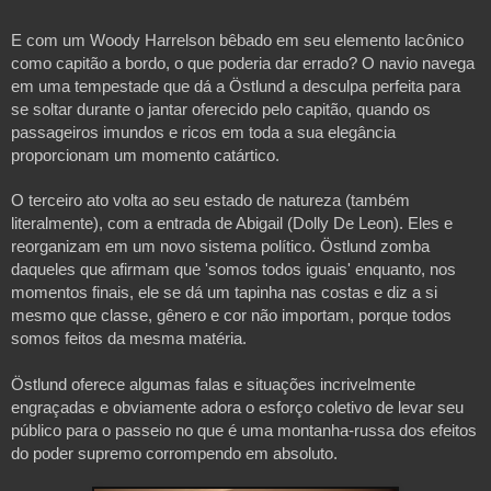
E com um Woody Harrelson bêbado em seu elemento lacônico 
como capitão a bordo, o que poderia dar errado? O navio navega 
em uma tempestade que dá a Östlund a desculpa perfeita para 
se soltar durante o jantar oferecido pelo capitão, quando os 
passageiros imundos e ricos em toda a sua elegância 
proporcionam um momento catártico.
O terceiro ato volta ao seu estado de natureza (também 
literalmente), com a entrada de Abigail (Dolly De Leon). Eles e 
reorganizam em um novo sistema político. Östlund zomba 
daqueles que afirmam que 'somos todos iguais' enquanto, nos 
momentos finais, ele se dá um tapinha nas costas e diz a si 
mesmo que classe, gênero e cor não importam, porque todos 
somos feitos da mesma matéria.
Östlund oferece algumas falas e situações incrivelmente 
engraçadas e obviamente adora o esforço coletivo de levar seu 
público para o passeio no que é uma montanha-russa dos efeitos 
do poder supremo corrompendo em absoluto.