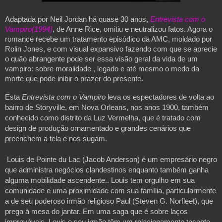
Adaptada por Neil Jordan há quase 30 anos, 
Entrevista com o 
Vampiro(1994)
, de Anne Rice, omitiu e neutralizou fatos. Agora o 
romance recebe um tratamento episódico da AMC, moldado por 
Rolin Jones, e com visual expansivo fazendo com que se aprecie 
o quão abrangente pode ser essa visão geral da vida de um 
vampiro: sobre moralidade , legado e até mesmo o medo da 
morte que pode inibir o prazer do presente. 
Esta 
Entrevista com o Vampiro
 leva os espectadores de volta ao 
bairro de Storyville, em Nova Orleans, nos anos 1900, também 
conhecido como distrito da Luz Vermelha, que é tratado com 
design de produção ornamentado e grandes cenários que 
preenchem a tela e nos sugam.
 Louis de Pointe du Lac (Jacob Anderson) é um empresário negro 
que administra negócios clandestinos enquanto também ganha 
alguma mobilidade ascendente.. Louis tem orgulho em sua 
comunidade e uma proximidade com sua família, particularmente 
a de seu poderoso irmão religioso Paul (Steven G. Norfleet), que 
prega à mesa do jantar. Em uma saga que é sobre laços 
improváveis, Louis e seu irmão têm um relacionamento tocante.