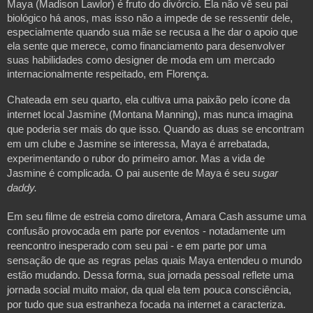
Maya (Madison Lawlor) é fruto do divórcio. Ela não vê seu pai 
biológico há anos, mas isso não a impede de se ressentir dele, 
especialmente quando sua mãe se recusa a lhe dar o apoio que 
ela sente que merece, como financiamento para desenvolver 
suas habilidades como designer de moda em um mercado 
internacionalmente respeitado, em Florença. 
Chateada em seu quarto, ela cultiva uma paixão pelo ícone da 
internet local Jasmine (Montana Manning), mas nunca imagina 
que poderia ser mais do que isso. Quando as duas se encontram 
em um clube e Jasmine se interessa, Maya é arrebatada, 
experimentando o rubor do primeiro amor. Mas a vida de 
Jasmine é complicada. O pai ausente de Maya é seu 
sugar 
daddy.
Em seu filme de estreia como diretora, Amara Cash assume uma 
confusão provocada em parte por eventos - notadamente um 
reencontro inesperado com seu pai - e em parte por uma 
sensação de que as regras pelas quais Maya entendeu o mundo 
estão mudando. Dessa forma, sua jornada pessoal reflete uma 
jornada social muito maior, da qual ela tem pouca consciência, 
por tudo que sua estranheza focada na internet a caracteriza.