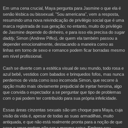
Em uma cena crucial, Maya pergunta para Jasmine o que ela é 
senão lésbica ou bissexual. "Sou americana", vem a resposta, 
resumindo uma nova reivindicação de privilégio social que é uma 
marca registrada de sua geração; no entanto, muito do privilégio 
de Jasmine depende do dinheiro, e para isso ela precisa do 
sugar 
daddy,
 Simon (Andrew Pifko), de quem ela também passou a 
depender emocionalmente, destacando a maneira como as 
linhas em torno de sexo e romance podem ficar borradas mesmo 
em nível profissional. 
Cash se diverte com a estética visual de seu mundo, todo rosa e 
azul bebê, vestidos com babados e brinquedos fofos, mas nunca 
perdemos de vista como isso incomoda Simon, que recorre à 
opção muito mais obviamente prejudicial de injetar heroína, algo 
que convida o espectador a se perguntar que tipo de problemas 
com o pai podem ter contribuído para sua própria infelicidade.
Essas áreas cinzentas sexuais são um choque para Maya, cuja 
visão da vida é, apesar de todas as suas armadilhas, muito 
antiquada, e que não está realmente pronta para a noção de que 
sexo e amor podem não ser a mesma coisa. Embora seu 