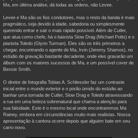
Ma, em última análise, dá todas as ordens, não Levee. 
Levee e Ma são os fios condutores, mas o resto da banda é mais 
pragmático, seja devido à idade, sabedoria ou simplesmente 
querendo entrar e sair o mais rápido possível. Além de Cutler, 
que atua como chefe, há o baixista Slow Drag (Michael Potts) e o 
pianista Toledo (Glynn Turman). Eles são os três primeiros a 
chegar, encontrando o agente de Ma, Irvin (Jeremy Shamos), no 
estúdio de gravação bastante decadente, onde eles gravarão um 
álbum com os maiores sucessos de Ma, e um possível cover de 
Bessie Smith. 
O diretor de fotografia Tobias A. Schliessler faz um contraste 
inicial entre o mundo exterior e o porão úmido do estúdio ao 
banhar uma tomada de Cutler, Slow Drag e Toledo atravessando 
a rua em uma beleza sobrenatural que chama a atenção para 
sua falsidade. Este é o mesmo local onde encontraremos Ma 
Rainey, embora em circunstâncias muito mais realistas. Nossa 
apresentação à cantora ocorre depois que alguém bate em seu 
carro novo.
