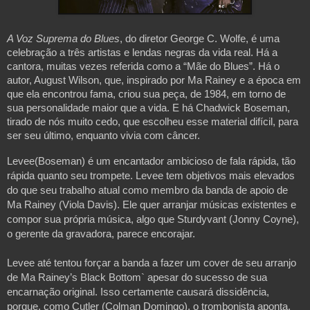
A Voz Suprema do Blues
, do diretor George C. Wolfe, é uma 
celebração a três artistas e lendas negras da vida real. Há a 
cantora, muitas vezes referida como a “Mãe do Blues”. Há o 
autor, August Wilson, que, inspirado por Ma Rainey e a época em 
que ela encontrou fama, criou sua 
peça, de
 1984, em torno de 
sua personalidade maior que a vida. E há Chadwick Boseman, 
tirado de nós muito cedo, que escolheu esse material difícil, para 
ser seu último, enquanto vivia com câncer. 
Levee(Boseman) é um encantador ambicioso de fala rápida, tão 
rápida quanto seu trompete. Levee tem objetivos mais elevados 
do que seu trabalho atual como membro da banda de apoio de 
Ma Rainey (Viola Davis). Ele quer arranjar músicas existentes e 
compor sua própria música, algo que Sturdyvant (Jonny Coyne), 
o gerente da gravadora, parece encorajar. 
Levee até tentou forçar a banda a fazer um cover de seu arranjo 
de Ma Rainey’s Black Bottom` apesar do sucesso de sua 
encarnação original. Isso certamente causará dissidência, 
porque, como Cutler (Colman Domingo), o trombonista aponta, 