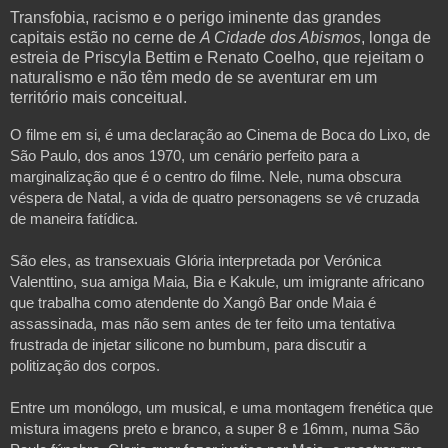
Transfobia, racismo e o perigo iminente das grandes
capitais estão no cerne de
A Cidade dos Abismos
, longa de
estreia de Priscyla Bettim e Renato Coelho, que rejeitam o
naturalismo e não têm medo de se aventurar em um
território mais conceitual.
O filme em si, é uma declaração ao Cinema de Boca do Lixo, de 
São Paulo, dos anos 1970, um cenário perfeito para a 
marginalização que é o centro do filme. Nele, numa obscura 
véspera de Natal, a vida de quatro personagens se vê cruzada 
de maneira fatídica.
São eles, as transexuais Glória interpretada por Verónica 
Valenttino, sua amiga Maia, Bia e Kakule, um imigrante africano 
que trabalha como atendente do Xangô Bar onde Maia é 
assassinada, mas não sem antes de ter feito uma tentativa 
frustrada de injetar silicone no bumbum, para discutir a 
politização dos corpos.
Entre um monólogo, um musical, e uma montagem frenética que 
mistura imagens preto e branco, a super 8 e 16mm, numa São 