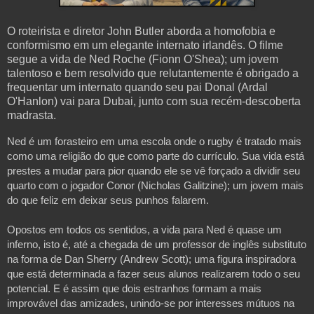
O roteirista e diretor John Butler aborda a homofobia e
conformismo em um elegante internato irlandês. O filme
segue a vida de Ned Roche (Fionn O'Shea); um jovem
talentoso e bem resolvido que relutantemente é obrigado a
frequentar um internato quando seu pai Donal (Ardal
O'Hanlon) vai para Dubai, junto com sua recém-descoberta
madrasta.
Ned é um forasteiro em uma escola onde o rugby é tratado mais 
como uma religião do que como parte do currículo. Sua vida está 
prestes a mudar para pior quando ele se vê forçado a dividir seu 
quarto com o jogador Conor (Nicholas Galitzine); um jovem mais 
Opostos em todos os sentidos, a vida para Ned é quase um 
inferno, isto é, até a chegada de um professor de inglês substituto 
na forma de Dan Sherry (Andrew Scott); uma figura inspiradora 
que está determinada a fazer seus alunos realizarem todo o seu 
potencial. E é assim que dois estranhos formam a mais 
improvável das amizades, unindo-se por interesses mútuos na 