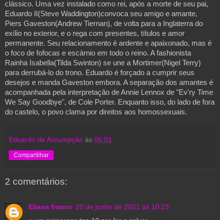
clássico. Uma vez instalado como rei, após a morte de seu pai, 
Eduardo II(Steve Waddington)convoca seu amigo e amante, 
Piers Gaveston(Andrew Tiernan), de volta para a Inglaterra do 
exílio no exterior, e o rega com presentes, títulos e amor 
permanente. Seu relacionamento é ardente e apaixonado, mas é 
o foco de fofocas e escárnio em todo o reino. A fashionista 
Rainha Isabella(Tilda Swinton) se une a Mortimer(Nigel Terry) 
para derrubá-lo do trono. Eduardo é forçado a cumprir seus 
desejos e manda Gaveston embora. A separação dos amantes é 
acompanhada pela interpretação de Annie Lennox de "Ev'ry Time 
We Say Goodbye", de Cole Porter. Enquanto isso, do lado de fora 
do castelo, o povo clama por direitos aos homossexuais.
Eduardo de Assumpção
às
06:01
Compartilhar
2 comentários:
Eliana franco
20 de junho de 2021 às 10:23