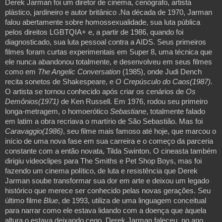
Derek Jarman foi um diretor de cinema, cenógrafo, artista 
plástico, jardineiro e autor britânico .Na década de 1970, Jarman 
falou abertamente sobre homossexualidade, sua luta pública 
pelos direitos LGBTQIA+ e, a partir de 1986, quando foi 
diagnosticado, sua luta pessoal contra a AIDS. Seus primeiros 
filmes foram curtas experimentais em Super 8, uma técnica que 
ele nunca abandonou totalmente, e desenvolveu em seus filmes 
como em 
The Angelic Conversation
 (1985), onde Judi Dench 
recita sonetos de Shakespeare, e 
O Crepúsculo do Caos(1987). 
O artista se tornou conhecido após criar os cenários de 
Os 
Demônios(1971) 
de Ken Russell. Em 1976, rodou seu primeiro 
longa-metragem, o homoerótico 
Sebastiane
, totalmente falado 
em latim a obra recriava o martírio de São Sebastião. Mas foi 
Caravaggio(1986)
, seu filme mais famoso até hoje, que marcou o 
início de uma nova fase em sua carreira e o começo da parceria 
constante com a então novata, Tilda Swinton. O cineasta também 
dirigiu videoclipes para The Smiths e Pet Shop Boys, mas foi 
fazendo um cinema político, de luta e resistência que Derek 
Jarman soube transformar sua dor em arte e deixou um legado 
histórico que merece ser conhecido pelas novas gerações. Seu 
último filme 
Blue
, de 1993, utiliza de uma linguagem conceitual 
para narrar como ele estava lidando com a doença que àquela 
altura o estava deixando cego. Derek Jarman faleceu, no ano 