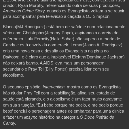
criador, Ryan Murphy, referenciando outra de suas produções, 
American Crime Story, 
quando os Evangelista voltam a se reunir 
para acompanhar pela televisão a caçada à OJ Simpson. 
Blanca(MJ Rodriguez) está bem de saúde e num relacionamento 
sério com Christopher(Jeromy Pope), aspirando a carreira de 
enfermeira. Lulu Ferocity(Haile Sahar) não superou a morte de 
Candy e está envolvida com crack. Lemar(Jason A. Rodriguez) 
cria uma nova casa e desafia os Evangelista na pista do
Ballroom,
 e é claro que a implacável Elektra(Dominque Jackson) 
não deixará barato. A AIDS leva mais um personagem 
secundário e Pray Tell(Billy Porter) precisa lidar com seu 
alcoolismo.
O segundo episódio,
 Intervention,
 mostra como os Evangelista 
irão ajudar Pray Tell com a reabilitação, afinal seu estado de 
saúde está piorando, e o alcoolismo é um fator muito agravante 
em sua situação. “Eu bebo porque me odeio, e me odeio porque 
bebo’ conclui o personagem antes de embarcar para uma clínica 
e fazer um 
lipsync
 histórico na categoria 
O Doce Refrão de 
Candy.