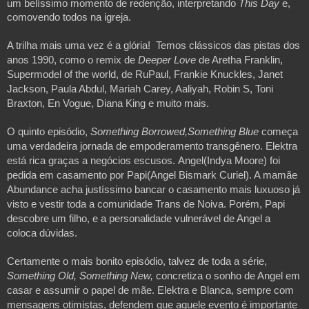
um belíssimo momento de redenção, interpretando
 This Day
 e, 
comovendo todos na igreja.
A trilha mais uma vez é a glória!  Temos clássicos das pistas dos 
anos 1990, como o remix de
 Deeper Love
 de Aretha Franklin, 
Supermodel of the world, de RuPaul, Frankie Knuckles, Janet 
Jackson, Paula Abdul, Mariah Carey, Aaliyah, Robin S, Toni 
Braxton, En Vogue, Diana King e muito mais.
O quinto episódio,
 Something Borrowed,Something Blue 
começa 
uma verdadeira jornada de empoderamento transgênero. Elektra 
está rica graças a negócios escusos. Angel(Indya Moore) foi 
pedida em casamento por Papi(Angel Bismark Curiel). A mamãe 
Abundance acha justíssimo bancar o casamento mais luxuoso já 
visto e vestir toda a comunidade Trans de Noiva. Porém, Papi 
descobre um filho, e a personalidade vulnerável de Angel a 
coloca dúvidas.
Certamente o mais bonito episódio, talvez de toda a série, 
Something Old, Something New, 
concretiza o sonho de Angel em 
casar e assumir o papel de mãe. Elektra e Blanca, sempre com 
mensagens otimistas, defendem que aquele evento é importante 