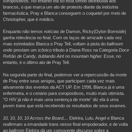
soropositivos. No entanto ela só está sendo distribuída aos 
brancos, o que marca um ato de protesto diante da indústria 
farmacêutica. Pray e Blanca conseguem o coquetel por meio de 
Christopher, que é médico.
Enquanto não temos notícias de Damon, Ricky(Dylon Bornside) 
ganha relevância no final. Com os laços de amizade cada vez 
mais estreitados Blanca e Pray Tell, voltam à pista do
 ballroom 
onde prestam um icônico tributo à Diana Ross na Categoria 
Doce 
Refrão de Candy
, dublando 
Aint no mountain higher.
 Esse, no 
entanto, é o último ato de Pray Tell.
Na segunda parte do final, podemos ver a repercussão da morte 
de Pray entre seus amigos, que participam cada vez mais 
ativamente dos eventos da ACT UP. Em 1998, Blanca já é uma 
enfermeira, e o cenário para soropositivos, muito mais otimista. 
"O HIV já não é mais uma sentença de morte" diz ela à uma 
jovem trans que está recebendo os resultados de seus exames.
10, 10, 10, 10 Across the Board.... 
Elektra, Lulu, Angel e Blanca 
reafirmam a irmandade trans nesse final empoderador, e de volta 
ao 
ballrrom 
Elektra dá um comovente discurso sobre a 