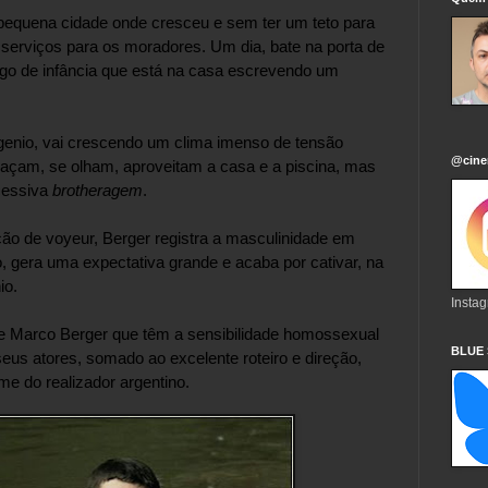
pequena cidade onde cresceu e sem ter um teto para 
erviços para os moradores. Um dia, bate na porta de 
o de infância que está na casa escrevendo um 
enio, vai crescendo um clima imenso de tensão 
@cine
raçam, se olham, aproveitam a casa e a piscina, mas 
essiva 
brotheragem
.
ão de voyeur, Berger registra a masculinidade em 
, gera uma expectativa grande e acaba por cativar, na 
o.

Insta
de Marco Berger que têm a sensibilidade homossexual 
BLUE
s atores, somado ao excelente roteiro e direção, 
e do realizador argentino.