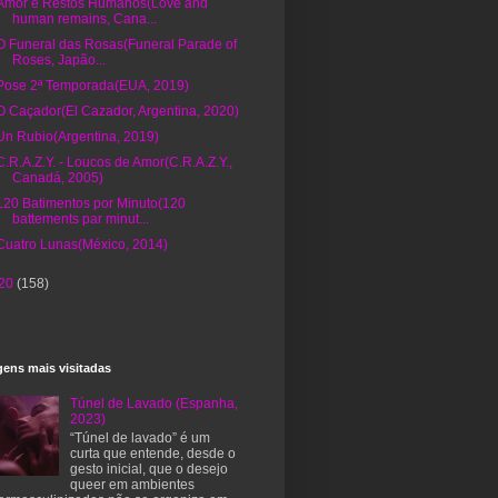
Amor e Restos Humanos(Love and
human remains, Cana...
O Funeral das Rosas(Funeral Parade of
Roses, Japão...
Pose 2ª Temporada(EUA, 2019)
O Caçador(El Cazador, Argentina, 2020)
Un Rubio(Argentina, 2019)
C.R.A.Z.Y. - Loucos de Amor(C.R.A.Z.Y.,
Canadá, 2005)
120 Batimentos por Minuto(120
battements par minut...
Cuatro Lunas(México, 2014)
20
(158)
ens mais visitadas
Túnel de Lavado (Espanha,
2023)
“Túnel de lavado” é um
curta que entende, desde o
gesto inicial, que o desejo
queer em ambientes