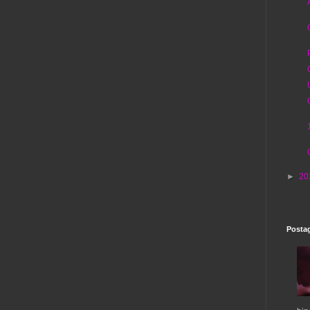
►
20
Postag