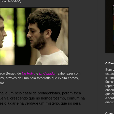
O Blo
Bem-v
arco Berger, de
Un Rubio
e
El Cazador
, sabe fazer com
espaç
gay, através de uma bela fotografia que exalta corpos,
cinem
única:
nas.
repre
encont
inal é um belo casal de protagonistas, porém foca 
que c
que vai crescendo que no homoerotismo, comum na 
e cont
discut
ere o lugar é na verdade um mistério, que só será 
Quem 