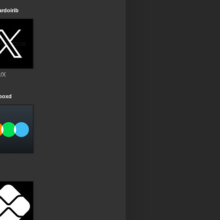
rdoirib
r/X
rboxd