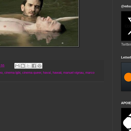
@edua
Twitte
Lette
:55
no
,
cinema lgbt
,
cinema queer
,
havaí
,
hawaii
,
manuel vignau
,
marco
APOIE