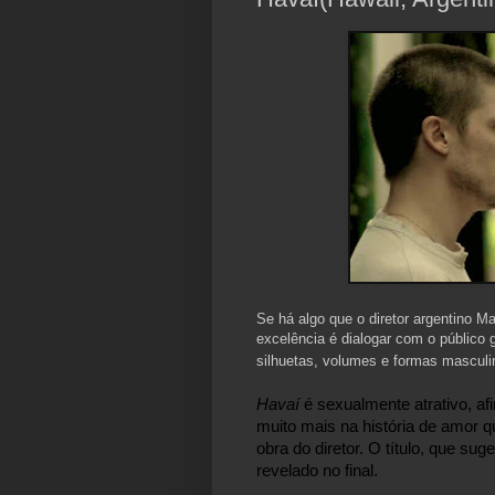
Se há algo que o diretor argentino M
excelência é dialogar com o público 
silhuetas, volumes e formas masculi
Havaí 
é sexualmente atrativo, af
muito mais na história de amor 
obra do diretor. O título, que sug