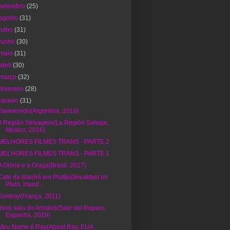
setembro
(25)
agosto
(31)
julho
(31)
junho
(30)
maio
(31)
abril
(30)
março
(32)
fevereiro
(28)
janeiro
(31)
Taekwondo(Argentina, 2016)
A Região Selvagem(La Región Salvaje,
México, 2016)
MELHORES FILMES TRANS - PARTE 2
MELHORES FILMES TRANS - PARTE 1
A Glória e a Graça(Brasil, 2017)
Café da Manhã em Plutão(Breakfast on
Pluto, Irland...
Tomboy(França, 2011)
Vovó saiu do Armário(Salir del Ropero,
Espanha, 2019)
Meu Nome é Ray(About Ray, EUA,