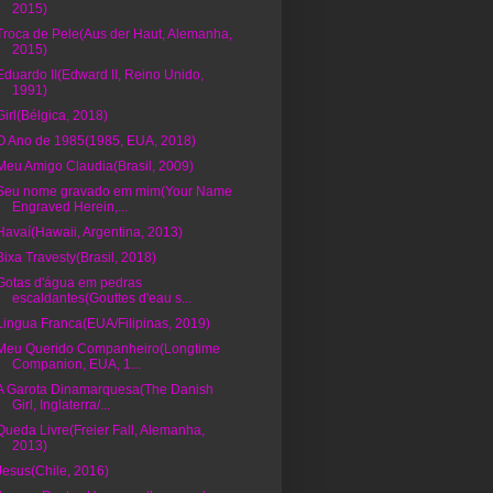
2015)
Troca de Pele(Aus der Haut, Alemanha,
2015)
Eduardo II(Edward II, Reino Unido,
1991)
Girl(Bélgica, 2018)
O Ano de 1985(1985, EUA, 2018)
Meu Amigo Claudia(Brasil, 2009)
Seu nome gravado em mim(Your Name
Engraved Herein,...
Havaí(Hawaii, Argentina, 2013)
Bixa Travesty(Brasil, 2018)
Gotas d'água em pedras
escaldantes(Gouttes d'eau s...
Lingua Franca(EUA/Filipinas, 2019)
Meu Querido Companheiro(Longtime
Companion, EUA, 1...
A Garota Dinamarquesa(The Danish
Girl, Inglaterra/...
Queda Livre(Freier Fall, Alemanha,
2013)
Jesus(Chile, 2016)