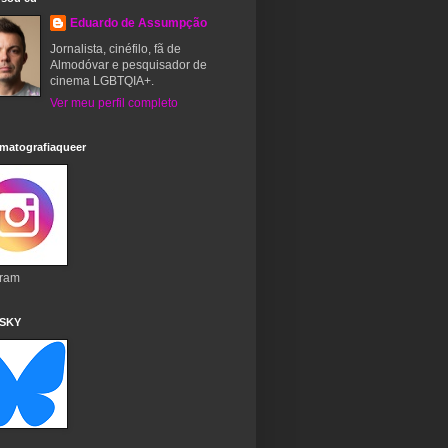
Eduardo de Assumpção
Jornalista, cinéfilo, fã de
Almodóvar e pesquisador de
cinema LGBTQIA+.
Ver meu perfil completo
matografiaqueer
gram
 SKY