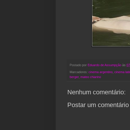
Postado por
Eduardo de Assumpção
às
07
Marcadores:
cinema argentino
,
cinema lati
berger
,
mateo chiarino
Nenhum comentário:
Postar um comentário