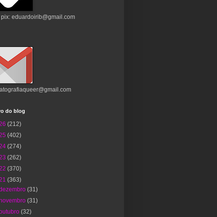
 pix: eduardoirib@gmail.com
atografiaqueer@gmail.com
vo do blog
26
(212)
25
(402)
24
(274)
23
(262)
22
(370)
21
(363)
dezembro
(31)
novembro
(31)
outubro
(32)