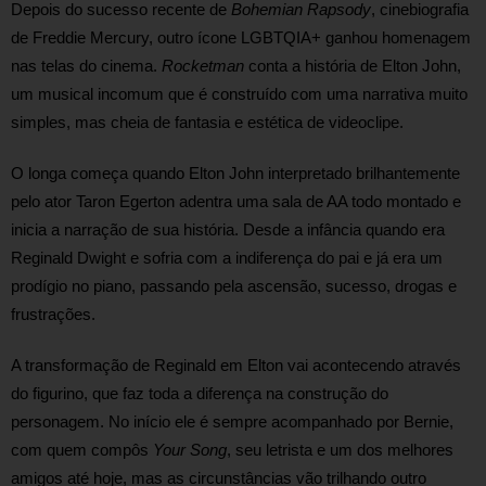
Depois do sucesso recente de 
Bohemian Rapsody
, cinebiografia 
de Freddie Mercury, outro ícone LGBTQIA+ ganhou homenagem 
nas telas do cinema. 
Rocketman
 conta a história de Elton John, 
um musical incomum que é construído com uma narrativa muito 
simples, mas cheia de fantasia e estética de videoclipe.
O longa começa quando Elton John interpretado brilhantemente 
pelo ator Taron Egerton adentra uma sala de AA todo montado e 
inicia a narração de sua história. Desde a infância quando era 
Reginald Dwight e sofria com a indiferença do pai e já era um 
prodígio no piano, passando pela ascensão, sucesso, drogas e 
frustrações.
A transformação de Reginald em Elton vai acontecendo através 
do figurino, que faz toda a diferença na construção do 
personagem. No início ele é sempre acompanhado por Bernie, 
com quem compôs 
Your Song
, seu letrista e um dos melhores 
amigos até hoje, mas as circunstâncias vão trilhando outro 