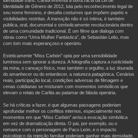
identidade trans. Carlita enfrenta a burocracia da Lei de
Identidade de Gênero de 2012, luta pelo reconhecimento legal de
seu nome feminino, e desafia costumes que impõem papéis e
visibilidades restritas. A transição não é só íntima, é também
pública, oral, documental e simbolicamente revolucionária dentro
de uma comunidade tradicional.
É um filme que dialoga com
obras como “Uma Mulher Fantástica”, de Sebastián Lelio, mas
com tom mais esperançoso e operário.
Esteticamente “Miss Carbón” opta por uma sensibilidade
luminosa sem ignorar a dureza. A fotografia captura a rusticidade
da mina, o cansaço físico, mas também o orgulho, a luz dourada
do amanhecer ou do entardecer, a natureza patagônica. Cenários
reais, participação local, condições adversas de filmagem e
cenas cotidianas se misturam com momentos simbólicos que
elevam o relato de Carlita ao patamar de fábula operária.
Se há críticas a fazer, é que algumas passagens poderiam
aprofundar melhor os conflitos internos, especialmente nos
momentos em que “Miss Carbón” arrisca evocação simbólica
em vez de dramatização direta. O pai, por exemplo, ou o
romance com o personagem de Paco León, e o impacto
psicológico da rejeição familiar poderiam ganhar mais densidade.