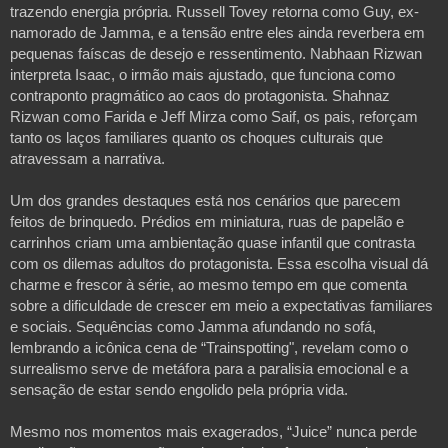
trazendo energia própria. Russell Tovey retorna como Guy, ex-
namorado de Jamma, e a tensão entre eles ainda reverbera em
pequenas faíscas de desejo e ressentimento. Nabhaan Rizwan
interpreta Isaac, o irmão mais ajustado, que funciona como
contraponto pragmático ao caos do protagonista. Shahnaz
Rizwan como Farida e Jeff Mirza como Saif, os pais, reforçam
tanto os laços familiares quanto os choques culturais que
atravessam a narrativa.
Um dos grandes destaques está nos cenários que parecem
feitos de brinquedo. Prédios em miniatura, ruas de papelão e
carrinhos criam uma ambientação quase infantil que contrasta
com os dilemas adultos do protagonista. Essa escolha visual dá
charme e frescor à série, ao mesmo tempo em que comenta
sobre a dificuldade de crescer em meio a expectativas familiares
e sociais. Sequências como Jamma afundando no sofá,
lembrando a icônica cena de “Trainspotting", revelam como o
surrealismo serve de metáfora para a paralisia emocional e a
sensação de estar sendo engolido pela própria vida.
Mesmo nos momentos mais exagerados, “Juice” nunca perde