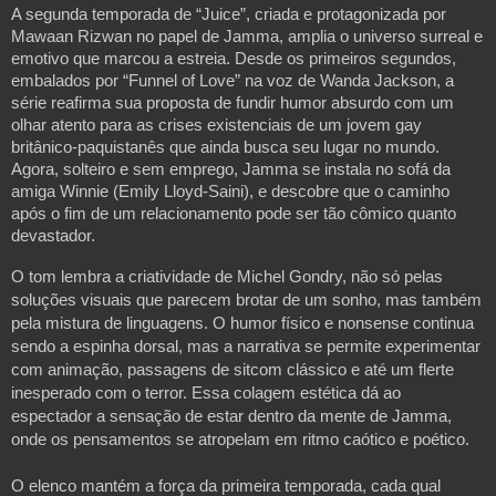
A segunda temporada de “Juice”, criada e protagonizada por
Mawaan Rizwan no papel de Jamma, amplia o universo surreal e
emotivo que marcou a estreia. Desde os primeiros segundos,
embalados por “Funnel of Love” na voz de Wanda Jackson, a
série reafirma sua proposta de fundir humor absurdo com um
olhar atento para as crises existenciais de um jovem gay
britânico-paquistanês que ainda busca seu lugar no mundo.
Agora, solteiro e sem emprego, Jamma se instala no sofá da
amiga Winnie (Emily Lloyd-Saini), e descobre que o caminho
após o fim de um relacionamento pode ser tão cômico quanto
devastador.
O tom lembra a criatividade de Michel Gondry, não só pelas
soluções visuais que parecem brotar de um sonho, mas também
pela mistura de linguagens. O humor físico e nonsense continua
sendo a espinha dorsal, mas a narrativa se permite experimentar
com animação, passagens de sitcom clássico e até um flerte
inesperado com o terror. Essa colagem estética dá ao
espectador a sensação de estar dentro da mente de Jamma,
onde os pensamentos se atropelam em ritmo caótico e poético.
O elenco mantém a força da primeira temporada, cada qual