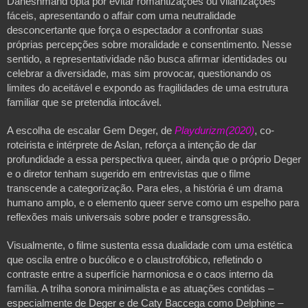
Daneshmand opta por evitar romantizações ou vilanizações
fáceis, apresentando o affair com uma neutralidade
desconcertante que força o espectador a confrontar suas
próprias percepções sobre moralidade e consentimento. Nesse
sentido, a representatividade não busca afirmar identidades ou
celebrar a diversidade, mas sim provocar, questionando os
limites do aceitável e expondo as fragilidades de uma estrutura
familiar que se pretendia intocável.
A escolha de escalar Gem Deger, de
Playdurizm(2020)
, co-
roteirista e intérprete de Aslan, reforça a intenção de dar
profundidade a essa perspectiva queer, ainda que o próprio Deger
e o diretor tenham sugerido em entrevistas que o filme
transcende a categorização. Para eles, a história é um drama
humano amplo, e o elemento queer serve como um espelho para
reflexões mais universais sobre poder e transgressão.
Visualmente, o filme sustenta essa dualidade com uma estética
que oscila entre o bucólico e o claustrofóbico, refletindo o
contraste entre a superfície harmoniosa e o caos interno da
família. A trilha sonora minimalista e as atuações contidas –
especialmente de Deger e de Caty Baccega como Delphine –