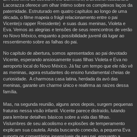
Lacorazza oferece um olhar íntimo sobre os complexos laços da
paternidade. Estruturado em quatro capítulos ao longo de uma
década, o filme mapeia o frágil relacionamento entre o pai
Vicente(o rapper Rresidente) e suas duas meninas, Violeta e
Eva. Vemos as alegrias e tensões de seus reencontros de verão
no Novo México, enquanto a possibilidade juvenil dá lugar ao
ressentimento sobre as falhas do pai.
No capítulo de abertura, somos apresentados ao pai devotado
Vicente, esperando ansiosamente suas filhas Violeta e Eva no
aeroporto local do Novo México. Já faz um tempo que ele não vê
as meninas, agora estudantes do ensino fundamental cheias de
curiosidade. A charmosa casa latina, herdada da avó das
meninas, garante um charme único e reafirma as raízes dessa
família.
Mas, na segunda reunião, alguns anos depois, surgem pequenas
fraturas nessa visão infantil. Vicente parece distraído, lutando
para lembrar detalhes básicos sobre a vida das filhas.
Vislumbres de seu alcoolismo e explosões de temperamento
explicam sua cautela. Ainda buscando conexão, a pequena Eva
suporta os comentários insensíveis de seu pai, enquanto a