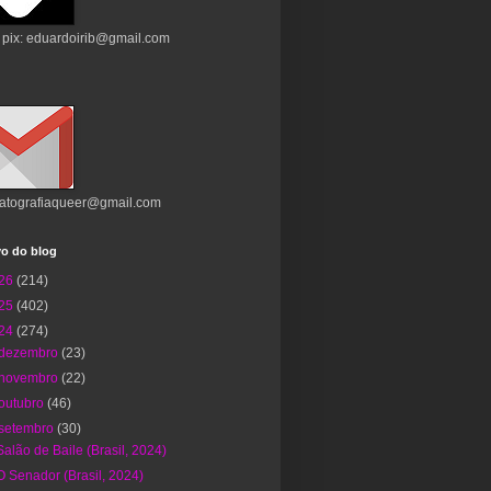
 pix: eduardoirib@gmail.com
atografiaqueer@gmail.com
vo do blog
26
(214)
25
(402)
24
(274)
dezembro
(23)
novembro
(22)
outubro
(46)
setembro
(30)
Salão de Baile (Brasil, 2024)
O Senador (Brasil, 2024)