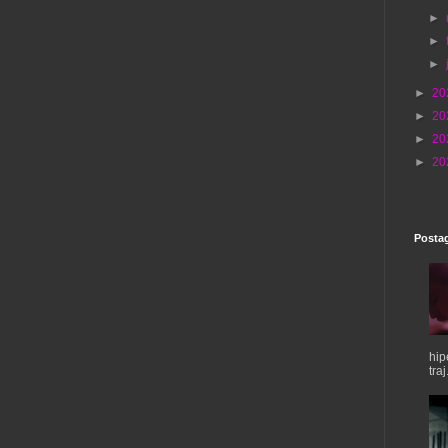
►
►
►
►
20
►
20
►
20
►
20
Postag
hip
traj.