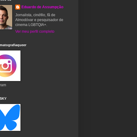
Eduardo de Assumpção
Jornalista, cinéfilo, fã de
Almodóvar e pesquisador de
cinema LGBTQIA+.
Ver meu perfil completo
matografiaqueer
gram
 SKY