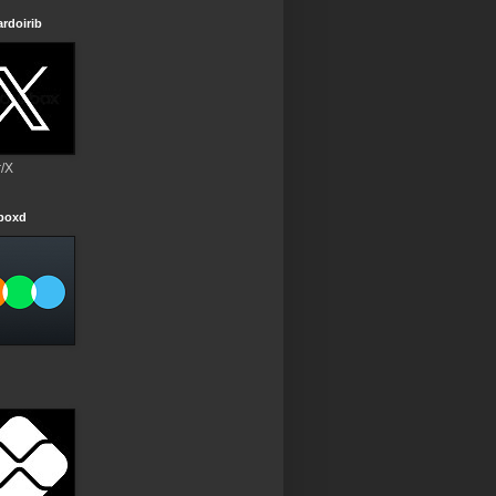
rdoirib
r/X
rboxd