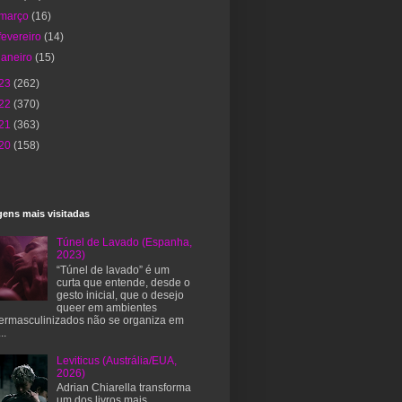
março
(16)
fevereiro
(14)
janeiro
(15)
23
(262)
22
(370)
21
(363)
20
(158)
ens mais visitadas
Túnel de Lavado (Espanha,
2023)
“Túnel de lavado” é um
curta que entende, desde o
gesto inicial, que o desejo
queer em ambientes
ermasculinizados não se organiza em
..
Leviticus (Austrália/EUA,
2026)
Adrian Chiarella transforma
um dos livros mais