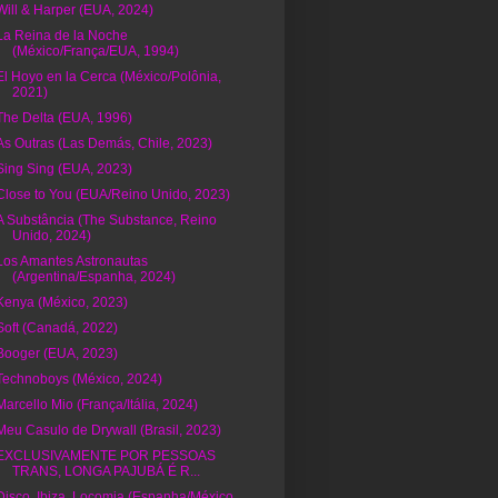
Will & Harper (EUA, 2024)
La Reina de la Noche
(México/França/EUA, 1994)
El Hoyo en la Cerca (México/Polônia,
2021)
The Delta (EUA, 1996)
As Outras (Las Demás, Chile, 2023)
Sing Sing (EUA, 2023)
Close to You (EUA/Reino Unido, 2023)
A Substância (The Substance, Reino
Unido, 2024)
Los Amantes Astronautas
(Argentina/Espanha, 2024)
Kenya (México, 2023)
Soft (Canadá, 2022)
Booger (EUA, 2023)
Technoboys (México, 2024)
Marcello Mio (França/Itália, 2024)
Meu Casulo de Drywall (Brasil, 2023)
EXCLUSIVAMENTE POR PESSOAS
TRANS, LONGA PAJUBÁ É R...
Disco, Ibiza, Locomia (Espanha/México,