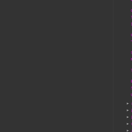
►
►
►
►
►