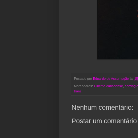
Postado por
Eduardo de Assumpção
às
15
Marcadores:
Cinema canadense
,
coming o
trans
Nenhum comentário:
Postar um comentário