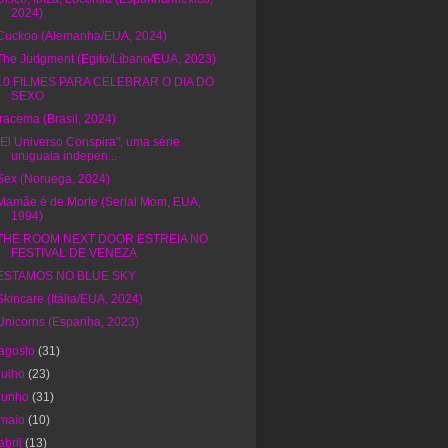
2024)
Cuckoo (Alemanha/EUA, 2024)
The Judgment (Egito/Líbano/EUA, 2023)
10 FILMES PARA CELEBRAR O DIA DO
SEXO
Iracema (Brasil, 2024)
"El Universo Conspira", uma série
uruguaia indepen...
Sex (Noruega, 2024)
Mamãe é de Morte (Serial Mom, EUA,
1994)
THE ROOM NEXT DOOR ESTREIA NO
FESTIVAL DE VENEZA
ESTAMOS NO BLUE SKY
Skincare (Itália/EUA, 2024)
Unicorns (Espanha, 2023)
agosto
(31)
julho
(23)
junho
(31)
maio
(10)
abril
(13)