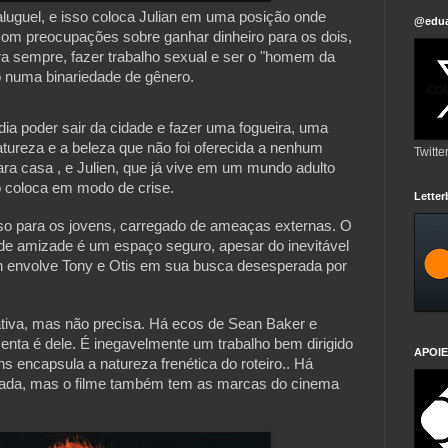
aluguel, e isso coloca Julian em uma posição onde
@edua
com preocupações sobre ganhar dinheiro para os dois,
ara sempre, fazer trabalho sexual e ser o "homem da
 numa binariedade de gênero.
ia poder sair da cidade e fazer uma fogueira, uma
tureza e a beleza que não foi oferecida a nenhum
Twitte
para casa , e Julien, que já vive em um mundo adulto
o coloca em modo de crise.
Lette
so para os jovens, carregado de ameaças externas. O
 de amizade é um espaço seguro, apesar do inevitável
n envolve Tony e Otis em sua busca desesperada por
ativa, mas não precisa. Há ecos de Sean Baker e
nta é dele. É inegavelmente um trabalho bem dirigido
APOIE
s encapsula a natureza frenética do roteiro.. Há
icada, mas o filme também tem as marcas do cinema