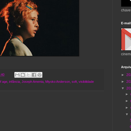
chave
E-mail
cinem
Arqui
►
20
:40
►
20
f age
,
infância
,
Joseph Amenta
,
Miyoko Anderson
,
soft
,
visibilidade
▼
20
►
►
►
▼