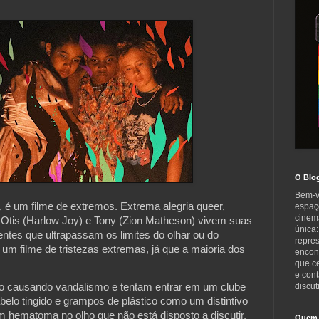
O Blo
Bem-v
 é um filme de extremos. Extrema alegria queer,
espaç
cinem
, Otis (Harlow Joy) e Tony (Zion Matheson) vivem suas
única:
entes que ultrapassam os limites do olhar ou do
repre
um filme de tristezas extremas, já que a maioria dos
encont
que c
e cont
to causando vandalismo e tentam entrar em um clube
discut
elo tingido e grampos de plástico como um distintivo
m hematoma no olho que não está disposto a discutir.
Quem 