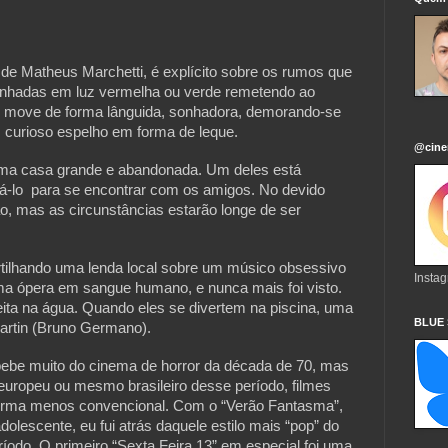
 de Matheus Marchetti, é explícito sobre os rumos que
anhadas em luz vermelha ou verde remetendo ao
 se move de forma lânguida, sonhadora, demorando-se
 curioso espelho em forma de leque.
@cine
ma casa grande e abandonada. Um deles está
usá-lo para se encontrar com os amigos. No devido
o, mas as circunstâncias estarão longe de ser
tilhando uma lenda local sobre um músico obsessivo
Insta
ma ópera em sangue humano, e nunca mais foi visto.
reita na água. Quando eles se divertem na piscina, uma
BLUE
Martin (Bruno Germano).
bebe muito do cinema de horror da década de 70, mas
europeu ou mesmo brasileiro desse período, filmes
orma menos convencional. Com o “Verão Fantasma”,
dolescente, eu fui atrás daquele estilo mais “pop” do
íodo. O primeiro “Sexta Feira 13” em especial foi uma