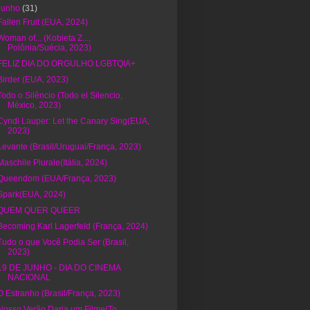
junho
(31)
Fallen Fruit (EUA, 2024)
Woman of... (Kobieta Z...,
Polônia/Suécia, 2023)
FELIZ DIA DO ORGULHO LGBTQIA+
Birder (EUA, 2023)
Todo o Silêncio (Todo el Silencio,
México, 2023)
Cyndi Lauper: Let the Canary Sing(EUA,
2023)
Levante (Brasil/Uruguai/França, 2023)
Maschile Plurale(Itália, 2024)
Queendom (EUA/França, 2023)
Spark(EUA, 2024)
QUEM QUER QUEER
Becoming Karl Lagerfeld (França, 2024)
Tudo o que Você Podia Ser (Brasil,
2023)
19 DE JUNHO - DIA DO CINEMA
NACIONAL
O Estranho (Brasil/França, 2023)
Nosso Verão Daria um Filme(To