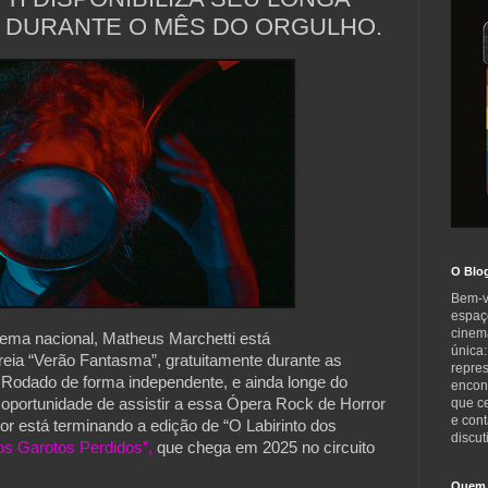
 DURANTE O MÊS DO ORGULHO.
O Blo
Bem-v
espaç
cinem
ema nacional, Matheus Marchetti está
única:
treia “Verão Fantasma”, gratuitamente durante as
repre
Rodado de forma independente, e ainda longe do
encont
 oportunidade de assistir a essa Ópera Rock de Horror
que c
e cont
tor está terminando a edição de “O Labirinto dos
discut
dos Garotos Perdidos”,
que chega em 2025 no circuito
Quem 