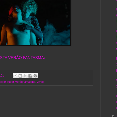
ISTA VERÃO FANTASMA:
:01
terror queer
,
verão fantasma
,
vimeo
►