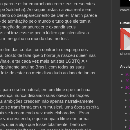
sso parece estar emaranhado com seus crescentes
pe Saldanha). Ao seguir pistas na vida real e em
chave
tério do desaparecimento de Daniel, Martin parece
 de admiração pelo mundo e tudo que ele tem a
E-mail
 emoção de amadurecer e expandir seus
ical traz esse aspecto lúdico que intensifica a
 um mergulho no mundo dos mortos”.
, no fim das contas, um confronto e expurgo dos
cinem
ia. Gosto de falar que o horror já nasceu queer, nas
ale, e ter cada vez mais artistas LGBTQIA +
Arqui
ncipalmente aqui no Brasil, com todas as suas
eliz de estar no meio disso tudo ao lado de tantos
►
20
►
20
▼
20
 para o sobrenatural, em um filme que continua
►
 avança, nunca deixando suas óbvias limitações
►
as ambições crescem não apenas narrativamente,
►
que se transforma em um musical, uma ópera escrita
ais se tornam cada vez mais elaborados. “Essa
►
 vai crescendo, e que ocupa o filme em forma
►
, queria algo que fosse totalmente liberto de
►