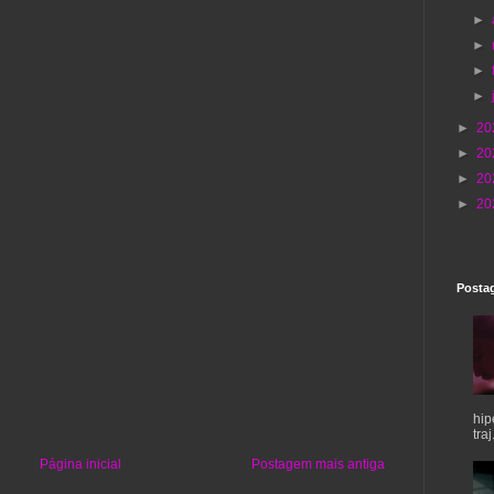
►
►
►
►
►
20
►
20
►
20
►
20
Postag
hip
traj.
Página inicial
Postagem mais antiga