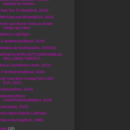
kalokairi tis Karmen...
I Saw The TV Glow(EUA, 2024)
Wild Eyed and Wicked(EUA, 2023)
Tenho que Morrer Todas as Noites
(Tengo que Morir ...
BIOPICS LGBTQIA+
13 Sentimentos(Brasil, 2024)
Vestidas de Azul(Espanha, 2023/24)
MATHEUS MARCHETTI DISPONIBILIZA
SEU LONGA “VERÃO F...
Bonus Track(Reino Unido, 2023)
13 Sentimentos(Brasil, 2024)
Está Tudo Bem Comigo?(Am I Ok?,
EUA, 2022)
Chabuca(Peru, 2024)
Sebastian(Reino
Unido/Finlândia/Bélgica, 2024)
Kubi(Japão, 2023)
DOCUMENTÁRIOS LGBTQIA+
Paris is Burning(EUA, 1990)
maio
(10)