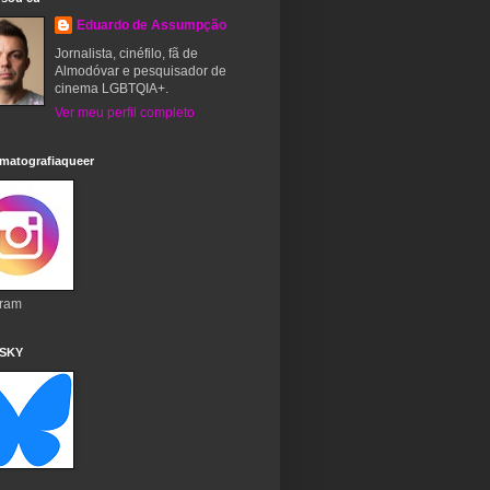
Eduardo de Assumpção
Jornalista, cinéfilo, fã de
Almodóvar e pesquisador de
cinema LGBTQIA+.
Ver meu perfil completo
matografiaqueer
gram
 SKY