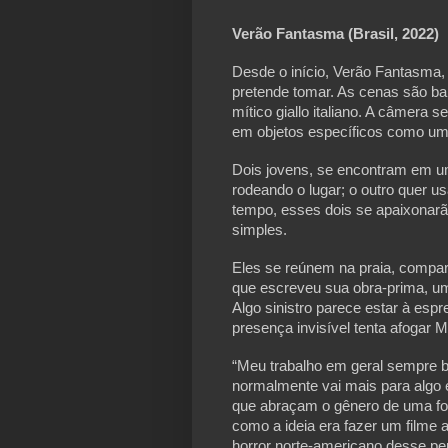
Verão Fantasma (Brasil, 2022)
Desde o início, Verão Fantasma,
pretende tomar. As cenas são b
mítico giallo italiano. A câmera
em objetos específicos como um
Dois jovens, se encontram em u
rodeando o lugar; o outro quer 
tempo, esses dois se apaixonarã
simples.
Eles se reúnem na praia, compar
que escreveu sua obra-prima, u
Algo sinistro parece estar à esp
presença invisível tenta afogar 
“Meu trabalho em geral sempre 
normalmente vai mais para algo 
que abraçam o gênero de uma f
como a ideia era fazer um filme a
horror norte-americano desse per