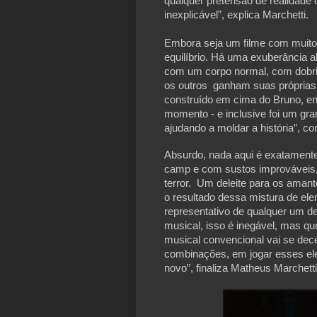
qualquer pretensão de realidade
inexplicável”, explica Marchetti.
Embora seja um filme com muit
equilíbrio. Há uma exuberância 
com um corpo normal, com dobri
os outros ganham suas próprias 
construído em cima do Bruno, ent
momento - e inclusive foi um gra
ajudando a moldar a história”, co
Absurdo, nada aqui é exatament
camp e com sustos improváveis
terror. Um deleite para os amant
o resultado dessa mistura de el
representativo de qualquer um de
musical, isso é inegável, mas q
musical convencional vai se dec
combinações, em jogar esses ele
novo”, finaliza Matheus Marchetti