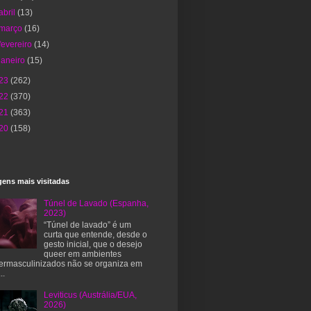
abril
(13)
março
(16)
fevereiro
(14)
janeiro
(15)
23
(262)
22
(370)
21
(363)
20
(158)
ens mais visitadas
Túnel de Lavado (Espanha,
2023)
“Túnel de lavado” é um
curta que entende, desde o
gesto inicial, que o desejo
queer em ambientes
ermasculinizados não se organiza em
..
Leviticus (Austrália/EUA,
2026)