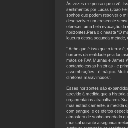
Às vezes ele pensa que o vê. I
sentimentos por Lucas (João Feli
sonhos que podem resolver o mis
desenvolver um crescente senso
oferecer, uma bela evocação da
horizontes.Para o cineasta “O mus
loucura dessa segunda metade,
“ Acho que é isso que o terror é
horrores da realidade pela fantas
mãos de F.W. Murnau e James Wh
contando essas histórias - e pri
assombrações - é mágico. Muito f
diretores maravilhosos”.
Esses horizontes são expandidos
atrevido à medida que a história
orçamentárias atrapalharem. Su
mas estilisticamente, à medida 
com sangue, e os efeitos especi
atmosfera de sonho acordado que
musical durante a segunda metade