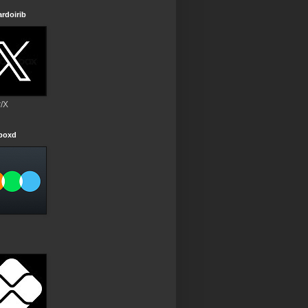
rdoirib
r/X
rboxd