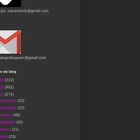
 pix: eduardoirib@gmail.com
atografiaqueer@gmail.com
vo do blog
26
(212)
25
(402)
24
(274)
dezembro
(23)
novembro
(22)
outubro
(46)
setembro
(30)
agosto
(31)
julho
(23)