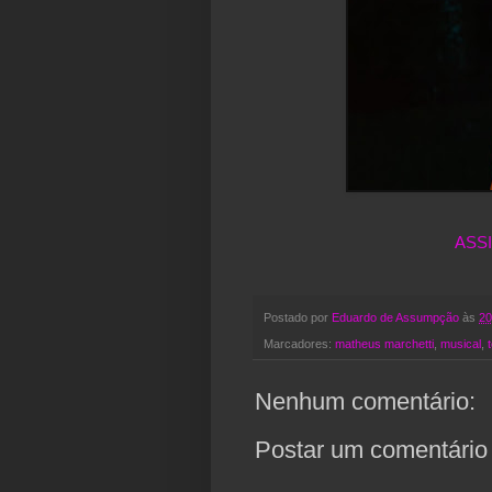
ASS
Postado por
Eduardo de Assumpção
às
20
Marcadores:
matheus marchetti
,
musical
,
Nenhum comentário:
Postar um comentário