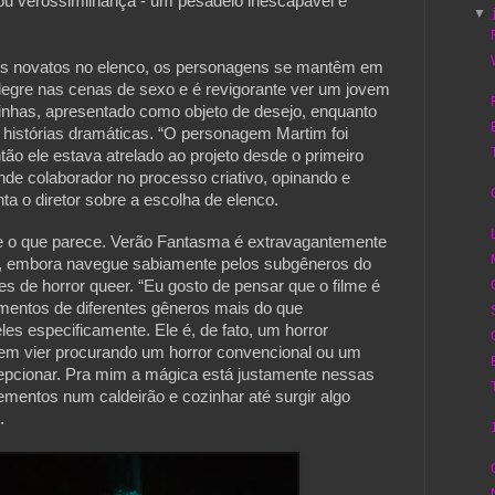
 ou verossimilhança - um pesadelo inescapável e
▼
os novatos no elenco, os personagens se mantêm em
alegre nas cenas de sexo e é revigorante ver um jovem
nhas, apresentado como objeto de desejo, enquanto
histórias dramáticas. “O personagem Martim foi
ão ele estava atrelado ao projeto desde o primeiro
nde colaborador no processo criativo, opinando e
nta o diretor sobre a escolha de elenco.
e o que parece. Verão Fantasma é extravagantemente
, embora navegue sabiamente pelos subgêneros do
es de horror queer. “Eu gosto de pensar que o filme é
ementos de diferentes gêneros mais do que
les especificamente. Ele é, de fato, um horror
uem vier procurando um horror convencional ou um
epcionar. Pra mim a mágica está justamente nessas
mentos num caldeirão e cozinhar até surgir algo
.