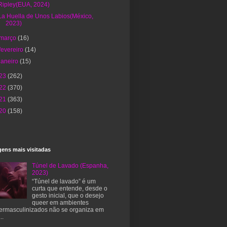
Ripley(EUA, 2024)
La Huella de Unos Labios(México,
2023)
março
(16)
fevereiro
(14)
janeiro
(15)
23
(262)
22
(370)
21
(363)
20
(158)
ens mais visitadas
Túnel de Lavado (Espanha,
2023)
“Túnel de lavado” é um
curta que entende, desde o
gesto inicial, que o desejo
queer em ambientes
ermasculinizados não se organiza em
..