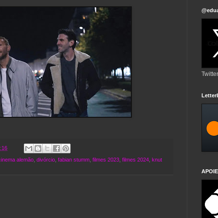
@edua
Twitte
Lette
:16
cinema alemão
,
divórcio
,
fabian stumm
,
filmes 2023
,
filmes 2024
,
knut
APOIE