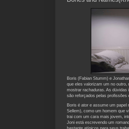
Boris (Fabian Stumm) e Jonathan
que eles valorizam um no outro
mostrar rachaduras. As dúvidas i
são reforçados pelas profissões c
Boris é ator e assume um papel 
Sellem), como um homem que vi
trai com um cara mais jovem, int
Joni está escrevendo um romanc
bastante atípicos para seus trab