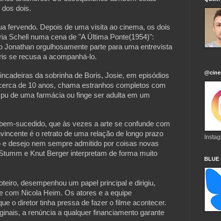
 dos dois.
ua fervendo. Depois de uma visita ao cinema, os dois
ia Schell numa cena de "A Última Ponte(1954)":
o Jonathan orgulhosamente parte para uma entrevista
oris se recusa a acompanhá-lo.
@cine
cadeiras da sobrinha de Boris, Josie, em episódios
m cerca de 10 anos, chama estranhos completos com
u de uma farmácia ou finge ser adulta em um
o bem-sucedido, que às vezes a arte se confunde com
vincente é o retrato de uma relação de longo prazo
Insta
to e desejo nem sempre admitido por coisas novas
n Stumm e Knut Berger interpretam de forma muito
BLUE
eiro, desempenhou um papel principal e dirigiu,
te com Nicola Heim. Os atores e a equipe
ue o diretor tinha pressa de fazer o filme acontecer.
iginais, a renúncia a qualquer financiamento garante