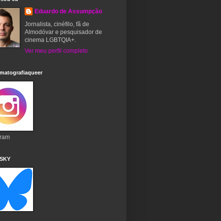
Eduardo de Assumpção
Jornalista, cinéfilo, fã de
Almodóvar e pesquisador de
cinema LGBTQIA+.
Ver meu perfil completo
matografiaqueer
gram
 SKY