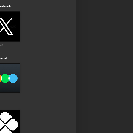
rdoirib
r/X
rboxd