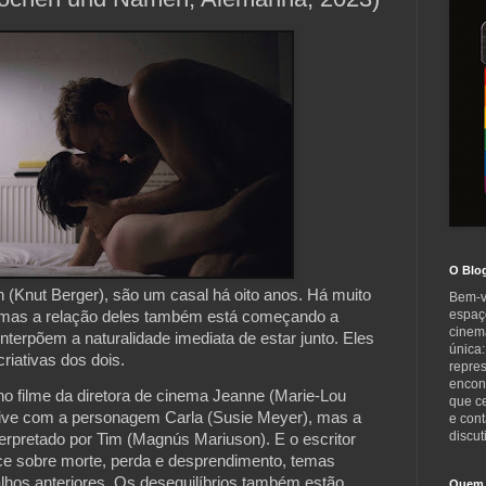
O Blo
 (Knut Berger), são um casal há oito anos. Há muito
Bem-v
espaç
, mas a relação deles também está começando a
cinem
nterpõem a naturalidade imediata de estar junto. Eles
única:
riativas dos dois.
repre
encont
no filme da diretora de cinema Jeanne (Marie-Lou
que c
ve com a personagem Carla (Susie Meyer), mas a
e cont
discut
erpretado por Tim (Magnús Mariuson). E o escritor
e sobre morte, perda e desprendimento, temas
alhos anteriores. Os desequilíbrios também estão
Quem 