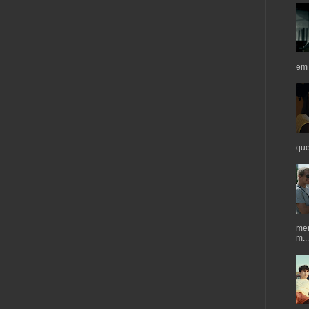
em 
que
mer
m...