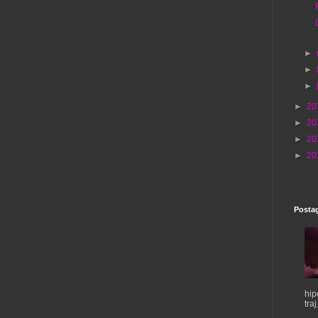
►
►
►
►
20
►
20
►
20
►
20
Postag
hip
traj.