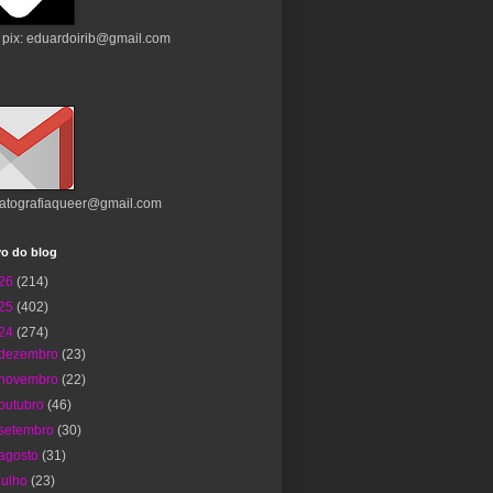
 pix: eduardoirib@gmail.com
atografiaqueer@gmail.com
vo do blog
26
(214)
25
(402)
24
(274)
dezembro
(23)
novembro
(22)
outubro
(46)
setembro
(30)
agosto
(31)
julho
(23)