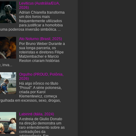
Leviticus (Austrália/EUA,
2026)
Adrian Chiarella transforma
um dos livros mais
frequentemente utilizados
para justificar a homofobia
uma poderosa inversão simbólica. ...
Ato Noturno (Brasil, 2025)
Por Bruno Weber Durante a
sua longa parceria, os
roteiristas e diretores Filipe
Matzembacher e Marcio
Reolon criaram histórias
, inva...
Orgulho (PROUD, Polônia,
2026)
Há algo irônico no título
"Proud". A série polonesa,
criada por Karol
Klementewicz, começa
gulhada em excessos, sexo, drogas,
Labirinti (Itália, 2024)
A estreia de Giulio Donato
na direção demonstra um
raro entendimento sobre as
contradições da