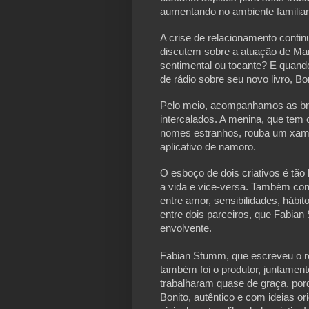
aumentando no ambiente familiar
A crise de relacionamento contin
discutem sobre a atuação de Mar
sentimental ou tocante? E quand
de rádio sobre seu novo livro, B
Pelo meio, acompanhamos as brin
intercalados. A menina, que te
nomes estranhos, rouba um xamp
aplicativo de namoro.
O esboço de dois criativos é tã
a vida e vice-versa. Também con
entre amor, sensibilidades, hábi
entre dois parceiros, que Fabia
envolvente.
Fabian Stumm, que escreveu o rot
também foi o produtor, juntamen
trabalharam quase de graça, porq
Bonito, autêntico e com ideias or