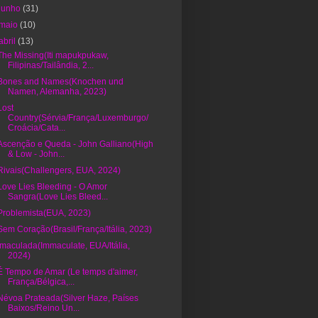
junho
(31)
maio
(10)
abril
(13)
The Missing(Iti mapukpukaw,
Filipinas/Tailândia, 2...
Bones and Names(Knochen und
Namen, Alemanha, 2023)
Lost
Country(Sérvia/França/Luxemburgo/
Croácia/Cata...
Ascenção e Queda - John Galliano(High
& Low - John...
Rivais(Challengers, EUA, 2024)
Love Lies Bleeding - O Amor
Sangra(Love Lies Bleed...
Problemista(EUA, 2023)
Sem Coração(Brasil/França/Itália, 2023)
Imaculada(Immaculate, EUA/Itália,
2024)
É Tempo de Amar (Le temps d'aimer,
França/Bélgica,...
Névoa Prateada(Silver Haze, Países
Baixos/Reino Un...