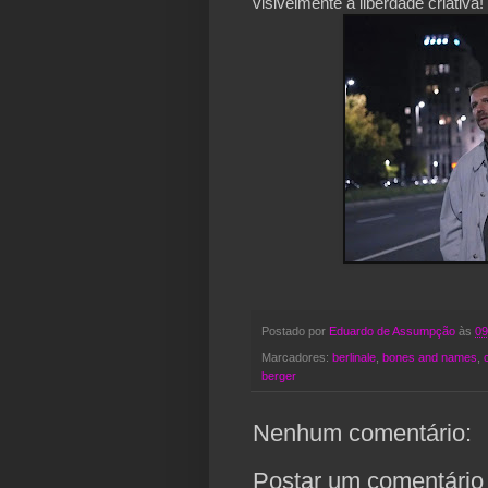
visivelmente a liberdade criativa!
Postado por
Eduardo de Assumpção
às
09
Marcadores:
berlinale
,
bones and names
,
berger
Nenhum comentário:
Postar um comentário