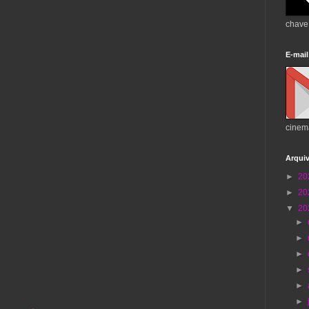
chave
E-mail
cinem
Arqui
►
20
►
20
▼
20
►
►
►
►
►
►