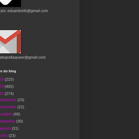
 pix: eduardoirib@gmail.com
atografiaqueer@gmail.com
vo do blog
26
(215)
25
(402)
24
(274)
dezembro
(23)
novembro
(22)
outubro
(46)
setembro
(30)
agosto
(31)
julho
(23)