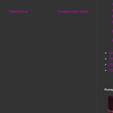
Página inicial
Postagem mais antiga
►
20
►
20
►
20
►
20
Postag