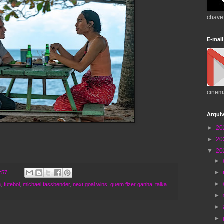
chave
E-mail
cinem
Arqui
►
20
►
20
▼
20
►
►
:57
►
3
,
futebol
,
michael fassbender
,
next goal wins
,
quem fizer ganha
,
taika
►
►
►