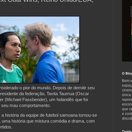
O Blo
Bem-v
espaç
nsiderado o pior do mundo. Depois de demitir seu
cinem
 presidente da federação, Tavita Taumua (Oscar
única:
er (Michael Fassbender), um holandês que foi
repre
encont
r seu mau comportamento.
que c
e cont
 história da equipe de futebol samoana tornou-se
discut
iti, uma história que mistura comédia e drama, com
rtidos.
Quem 