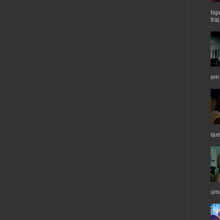
hip
traj.
em 
que
uma