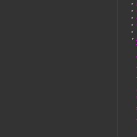
►
►
►
►
►
▼