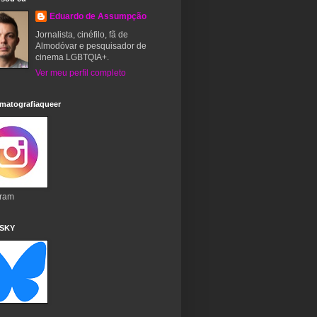
Eduardo de Assumpção
Jornalista, cinéfilo, fã de
Almodóvar e pesquisador de
cinema LGBTQIA+.
Ver meu perfil completo
matografiaqueer
gram
 SKY