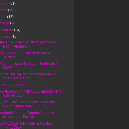
junho
(31)
maio
(10)
abril
(13)
março
(16)
fevereiro
(14)
janeiro
(15)
Até o Cair da Noite(Bis ans Ende der
Nacht, Aleman...
20 ANOS DE DIA DA VISIBILIDADE
TRANS
A Cor Púrpura(The Color Purple, EUA,
2023)
Todos Nós Desconhecidos(All of Us
Strangers, Reino...
Femme(Reino Unido, 2023)
REPRESENTATIVIDADE LGBTQIA+ NO
OSCAR 2024
Quem Fizer Ganha(Next Goal Wins,
Reino Unido/EUA, ...
Anatomia de uma Queda(Anatomie
d'une chute, França...
10 RAZÕES PARA VER E REVER
‘TATUAGEM’