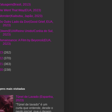
Tatuagem(Brasil, 2013)
He Went That Way(EUA, 2023)
Monster(Kaibutsu, Japão, 2023)
Do Outro Lado da Dor(Good Grief, EUA,
2023)
Eileen(EUA/Reino Unido/Coréia do Sul,
2023)
Renaissance: A Film by Beyoncé(EUA,
2023)
23
(262)
22
(370)
21
(363)
20
(158)
ens mais visitadas
Túnel de Lavado (Espanha,
2023)
“Túnel de lavado” é um
curta que entende, desde o
gesto inicial, que o desejo