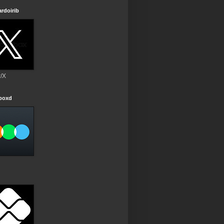
rdoirib
r/X
rboxd