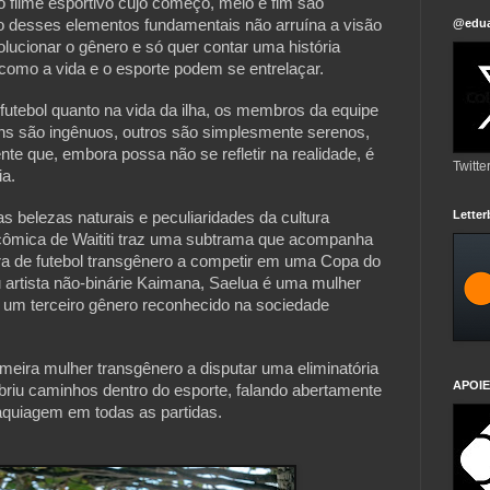
o filme esportivo cujo começo, meio e fim são
 desses elementos fundamentais não arruína a visão
@edua
olucionar o gênero e só quer contar uma história
omo a vida e o esporte podem se entrelaçar.
 futebol quanto na vida da ilha, os membros da equipe
ns são ingênuos, outros são simplesmente serenos,
e que, embora possa não se refletir na realidade, é
Twitte
ia.
Lette
s belezas naturais e peculiaridades da cultura
cômica de Waititi traz uma subtrama que acompanha
ora de futebol transgênero a competir em uma Copa do
u artista não-binárie Kaimana, Saelua é uma mulher
e, um terceiro gênero reconhecido na sociedade
meira mulher transgênero a disputar uma eliminatória
APOIE
riu caminhos dentro do esporte, falando abertamente
aquiagem em todas as partidas.