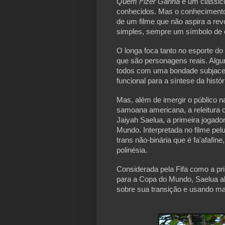
Quem Fizer Ganha
é um clássic
conhecidos. Mas o conhecimento
de um filme que não aspira a rev
simples, sempre um símbolo de c
O longa foca tanto no esporte do
que são personagens reais. Algu
todos com uma bondade subjacent
funcional para a síntese da histór
Mas, além de imergir o público na
samoana americana, a releitura 
Jaiyah Saelua, a primeira jogad
Mundo. Interpretada no filme pel
trans não-binária que é fa'afafin
polinésia.
Considerada pela Fifa como a pri
para a Copa do Mundo, Saelua ab
sobre sua transição e usando m