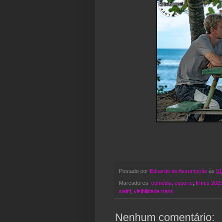
Postado por
Eduardo de Assumpção
às
01
Marcadores:
comédia
,
esporte
,
filmes 202
waitti
,
visibilidade trans
Nenhum comentário: