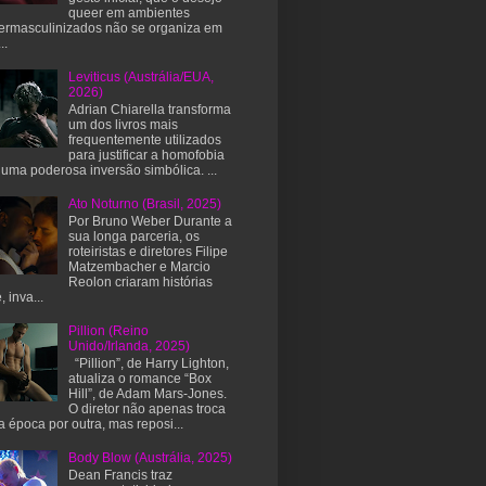
queer em ambientes
ermasculinizados não se organiza em
..
Leviticus (Austrália/EUA,
2026)
Adrian Chiarella transforma
um dos livros mais
frequentemente utilizados
para justificar a homofobia
uma poderosa inversão simbólica. ...
Ato Noturno (Brasil, 2025)
Por Bruno Weber Durante a
sua longa parceria, os
roteiristas e diretores Filipe
Matzembacher e Marcio
Reolon criaram histórias
, inva...
Pillion (Reino
Unido/Irlanda, 2025)
“Pillion”, de Harry Lighton,
atualiza o romance “Box
Hill”, de Adam Mars-Jones.
O diretor não apenas troca
 época por outra, mas reposi...
Body Blow (Austrália, 2025)
Dean Francis traz