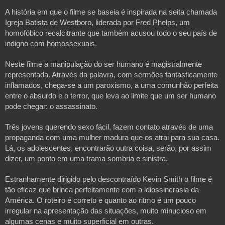
A história em que o filme se baseia é inspirada na seita chamada
Igreja Batista de Westboro, liderada por Fred Phelps, um
homofóbico recalcitrante que também acusou todo o seu país de
indigno com homossexuais.
Neste filme a manipulação do ser humano é magistralmente
representada. Através da palavra, com sermões fantasticamente
inflamados, chega-se a um paroxismo, a uma comunhão perfeita
entre o absurdo e o terror, que leva ao limite que um ser humano
pode chegar: o assassinato.
Três jovens querendo sexo fácil, fazem contato através de uma
propaganda com uma mulher madura que os atrai para sua casa.
Lá, os adolescentes, encontrarão outra coisa, serão, por assim
dizer, um ponto em uma trama sombria e sinistra.
Estranhamente dirigido pelo descontraído Kevin Smith o filme é
tão eficaz que brinca perfeitamente com a idiossincrasia da
América. O roteiro é correto e quanto ao ritmo é um pouco
irregular na apresentação das situações, muito minucioso em
algumas cenas e muito superficial em outras.