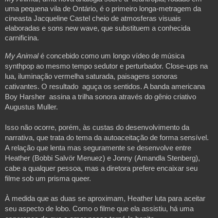
uma pequena vila de Ontário, é o primeiro longa-metragem da
cineasta Jacqueline Castel cheio de atmosferas visuais
elaboradas e sons new wave, que substituem a conhecida
carnificina.
My Animal
é concebido como um longo vídeo de música
synthpop ao mesmo tempo sedutor e perturbador. Close-ups na
lua, iluminação vermelha saturada, paisagens sonoras
cativantes. O resultado aguça os sentidos. A banda americana
Boy Harsher assina a trilha sonora através do gênio criativo
Augustus Muller.
Isso não ocorre, porém, às custas do desenvolvimento da
narrativa, que trata do tema da autoaceitação de forma sensível.
A relação que lenta mas seguramente se desenvolve entre
Heather (Bobbi Salvör Menuez) e Jonny (Amandla Stenberg),
cabe a qualquer pessoa, mas a diretora prefere encaixar seu
filme sob um prisma queer.
À medida que as duas se aproximam, Heather luta para aceitar
seu aspecto de lobo. Como o filme que ela assistiu, há uma