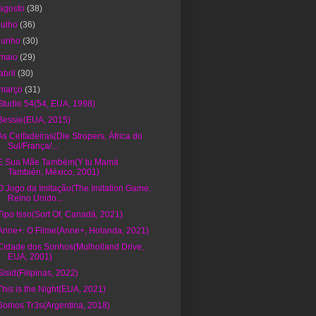
agosto
(38)
julho
(36)
junho
(30)
maio
(29)
abril
(30)
março
(31)
Studio 54(54, EUA, 1998)
Bessie(EUA, 2015)
As Ceifadeiras(Die Stropers, África do
Sul/França/...
E Sua Mãe Também(Y tu Mamá
También, México, 2001)
O Jogo da Imitação(The Imitation Game,
Reino Unido...
Tipo Isso(Sort Of, Canadá, 2021)
Anne+: O Filme(Anne+, Holanda, 2021)
Cidade dos Sonhos(Mulholland Drive,
EUA, 2001)
Sisid(Filipinas, 2022)
This is the Night(EUA, 2021)
Somos Tr3s(Argentina, 2018)