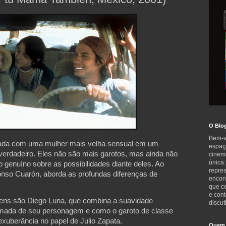
O Blo
Bem-v
ada com uma mulher mais velha sensual em um 
espaç
 verdadeiro. Eles não são mais garotos, mas ainda não 
cinem
única:
genuíno sobre as possibilidades diante deles. Ao 
repre
fonso Cuarón, aborda as profundas diferenças de 
encont
que c
e cont
vens são Diego Luna, que combina a suavidade 
discut
mada de seu personagem e como o garoto de classe 
exuberância no papel de Julio Zapata.
Quem 