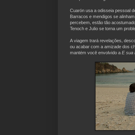
Cuarón usa a odisseia pessoal do
Barracos e mendigos se alinham 
percebem, estão tão acostumado
Tenoch e Julio se torna um prob
A viagem trará revelações, desc
ou acabar com a amizade dos cha
mantém você envolvido a 
E sua