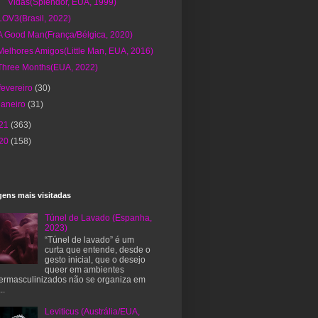
Vidas(Splendor, EUA, 1999)
LOV3(Brasil, 2022)
A Good Man(França/Bélgica, 2020)
Melhores Amigos(Little Man, EUA, 2016)
Three Months(EUA, 2022)
fevereiro
(30)
janeiro
(31)
21
(363)
20
(158)
ens mais visitadas
Túnel de Lavado (Espanha,
2023)
“Túnel de lavado” é um
curta que entende, desde o
gesto inicial, que o desejo
queer em ambientes
ermasculinizados não se organiza em
..
Leviticus (Austrália/EUA,