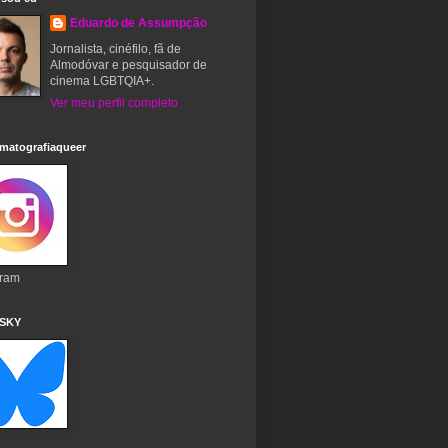
Eduardo de Assumpção
Jornalista, cinéfilo, fã de
Almodóvar e pesquisador de
cinema LGBTQIA+.
Ver meu perfil completo
matografiaqueer
gram
 SKY