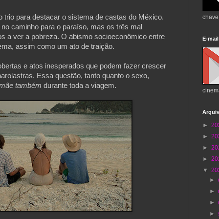
 trio para destacar o sistema de castas do México. 
chave
no caminho para o paraíso, mas os três mal 
s a ver a pobreza. O abismo socioeconômico entre 
E-mail
lema, assim como um ato de traição. 
obertas e atos inesperados que podem fazer crescer 
rolastras. Essa questão, tanto quanto o sexo, 
 mãe também
 durante toda a viagem.

cinem
Arqui
►
20
►
20
►
20
►
20
▼
20
►
►
►
►