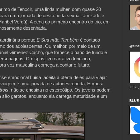
rimo de Tenoch, uma linda mulher, com quase 20 
iciará uma jornada de descoberta sexual, amizade e 
ribel Verdú). A cena do primeiro encontro do trio, em 
lhosamente desenhada.
aordinária porque 
E Sua mãe Também
 é contado 
mo dos adolescentes. Ou melhor, por meio de um 
@cine
aniel Gimenez Cacho, que fornece o pano de fundo e 
sonagens. O dispositivo narrativo funciona, 
ra voz masculina começa a contar o futuro.
e emocional Luisa  aceita a oferta deles para viajar 
A viagem é uma jornada de autodescoberta. Embora 
Insta
rois
, não se encaixa no estereótipo. Os jovens podem 
 são garotos, enquanto ela carrega maturidade e um 
BLUE