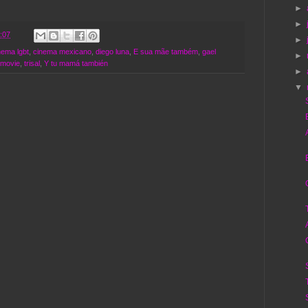
►
►
:07
►
nema lgbt
,
cinema mexicano
,
diego luna
,
E sua mãe também
,
gael
►
 movie
,
trisal
,
Y tu mamá también
►
▼