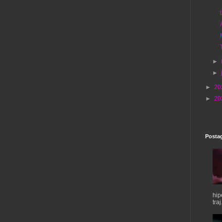
►
►
►
20
►
20
Postag
hip
traj.