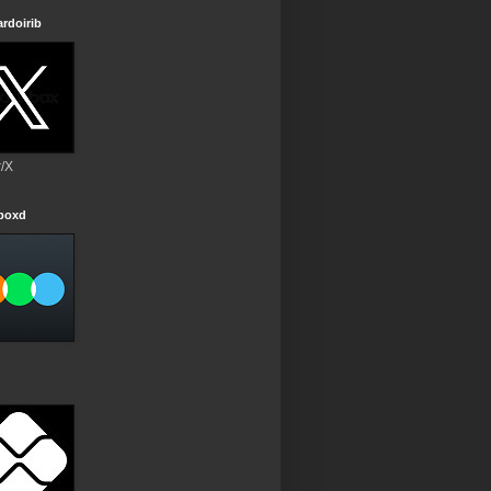
rdoirib
r/X
rboxd