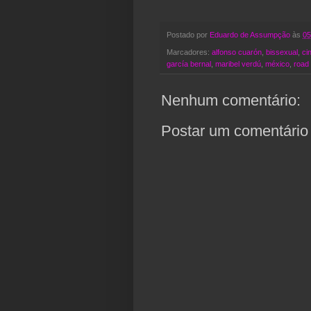
Postado por
Eduardo de Assumpção
às
05
Marcadores:
alfonso cuarón
,
bissexual
,
ci
garcía bernal
,
maribel verdú
,
méxico
,
road
Nenhum comentário:
Postar um comentário