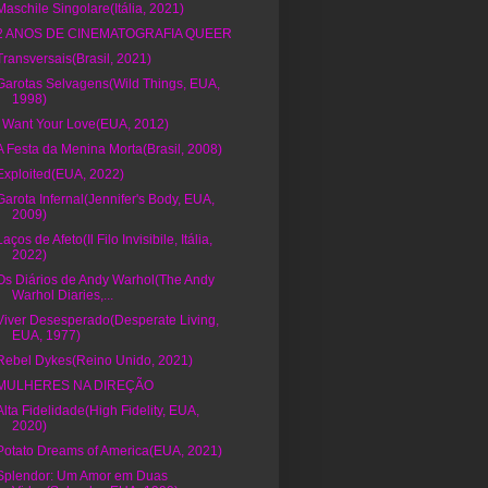
Maschile Singolare(Itália, 2021)
2 ANOS DE CINEMATOGRAFIA QUEER
Transversais(Brasil, 2021)
Garotas Selvagens(Wild Things, EUA,
1998)
I Want Your Love(EUA, 2012)
A Festa da Menina Morta(Brasil, 2008)
Exploited(EUA, 2022)
Garota Infernal(Jennifer's Body, EUA,
2009)
Laços de Afeto(Il Filo Invisibile, Itália,
2022)
Os Diários de Andy Warhol(The Andy
Warhol Diaries,...
Viver Desesperado(Desperate Living,
EUA, 1977)
Rebel Dykes(Reino Unido, 2021)
MULHERES NA DIREÇÃO
Alta Fidelidade(High Fidelity, EUA,
2020)
Potato Dreams of America(EUA, 2021)
Splendor: Um Amor em Duas