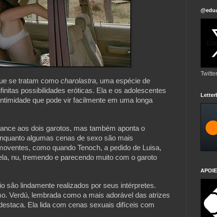
@edua
Twitte
ue se tratam como 
charolastra
, uma espécie de 
infinitas possibilidades eróticas. Ela e os adolescentes 
Lette
 intimidade que pode vir facilmente em uma longa 
hance aos dois garotos, mas também aponta o 
Enquanto algumas cenas de sexo são mais 
oventes, como quando Tenoch, a pedido de Luisa, 
 dela, nu, tremendo e parecendo muito com o garoto 
APOIE
 são lindamente realizados por seus intérpretes. 
o. Verdú, lembrada como a mais adorável das atrizes 
staca. Ela lida com cenas sexuais difíceis com 