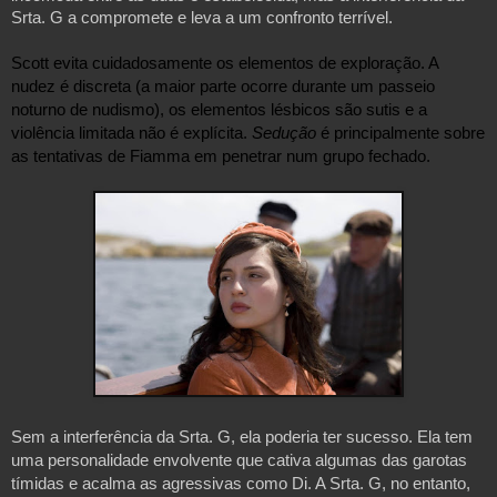
Srta. G a compromete e leva a um confronto terrível.
Scott evita cuidadosamente os elementos de exploração. A 
nudez é discreta (a maior parte ocorre durante um passeio 
noturno de nudismo), os elementos lésbicos são sutis e a 
violência limitada não é explícita. 
Sedução 
é principalmente sobre 
as tentativas de Fiamma em penetrar num grupo fechado.
Sem a interferência da Srta. G, ela poderia ter sucesso. Ela tem 
uma personalidade envolvente que cativa algumas das garotas 
tímidas e acalma as agressivas como Di. A Srta. G, no entanto, 