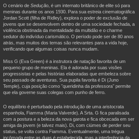
O cenário de 
Sedução
, é um internato britânico de elite só para 
meninas durante os anos 1930. Para sua estreia cinematográfica 
Jordan Scott (filha de Ridley), explora o poder de exclusão de 
jovens que se desenvolvem dentro de uma sociedade fechada, a 
violência obstinada da mentalidade da multidão e o charme 
sedutor do indivíduo carismático. O período pode ser de 80 anos 
atrás, mas muitos dos temas são relevantes para a vida hoje, 
verificando que algumas coisas nunca mudam.
Miss G (Eva Green) é a instrutora de natação favorita de um 
pequeno grupo de meninas. Ela é adorada por suas visões 
progressistas e pelas histórias elaboradas que embeleza sobre 
seu passado de aventuras. Sua pupila favorita é Di (Juno 
Temple), cuja posição como "queridinha da professora" permite 
que ela governe suas colegas com punho de ferro.
O equilíbrio é perturbado pela introdução de uma aristocrata 
espanhola, Fiamma (Maria Valverde). A Srta. G fica paralisada 
com a postura e a beleza da nova garota e fica obcecada em ser 
amiga da jovem (e talvez mais). Di, com ciúmes de perder seu 
status, se volta contra Fiamma. Eventualmente, uma trégua 
incômoda entre as duas é estabelecida, mas a interferência da 