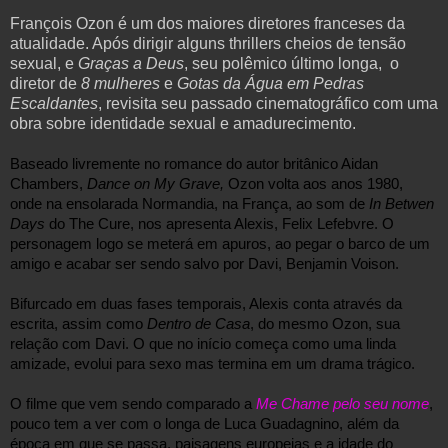
François Ozon é um dos maiores diretores franceses da
atualidade. Após dirigir alguns thrillers cheios de tensão
sexual, e
Graças a Deus
, seu polêmico último longa, o
diretor de
8 mulheres
e
Gotas da Água em Pedras
Escaldantes
, revisita seu passado cinematográfico com uma
obra sobre identidade sexual e amadurecimento.
Baseado livremente no romance do autor britânico Aidan 
Chambers, 
Dance on My Grave,
 Ozon volta aos anos 1980, 
onde na ensolarada Normandia, na França, ao som de
 In Betwen 
Days 
do The Cure, nos apresenta Alexis, Felix Lefebvre. O 
personagem logo se meterá em apuros, ao pegar o barco de um 
amigo e acabar ser sendo salvo por Davi, Benjamin Voison.
Bifurcado em duas fases temporais, Alexis conta através da 
escrita, assim como 
Dentro de Casa
, do mesmo Ozon, sua 
relação com Davi. O que no início começa como uma linda 
amizade, evolui para sexo mas termina em um drama trágico.
O filme que vem sendo comparado a 
Me Chame pelo seu nome
, 
pouco tem a ver com o longa de Luca Guadagnino, além da 
época em que se passa, paisagens europeias e a idade do 