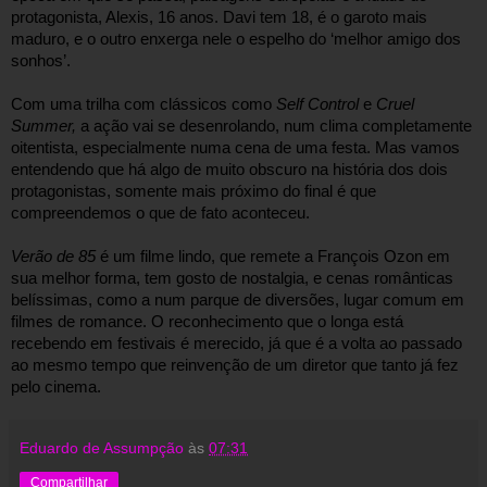
protagonista, Alexis, 16 anos. Davi tem 18, é o garoto mais 
maduro, e o outro enxerga nele o espelho do ‘melhor amigo dos 
sonhos’. 
Com uma trilha com clássicos como 
Self Control
 e 
Cruel 
Summer, 
a ação vai se desenrolando, num clima completamente 
oitentista, especialmente numa cena de uma festa. Mas vamos 
entendendo que há algo de muito obscuro na história dos dois 
protagonistas, somente mais próximo do final é que 
compreendemos o que de fato aconteceu.
Verão de 85
 é um filme lindo, que remete a François Ozon em 
sua melhor forma, tem gosto de nostalgia, e cenas românticas 
belíssimas, como a num parque de diversões, lugar comum em 
filmes de romance. O reconhecimento que o longa está 
recebendo em festivais é merecido, já que é a volta ao passado 
ao mesmo tempo que reinvenção de um diretor que tanto já fez 
pelo cinema.
Eduardo de Assumpção
às
07:31
Compartilhar