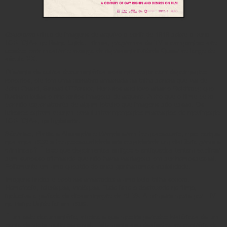
Queerama
utliza de imagens de arquivo a partir de 1919 sobre a cena
LGBTQIA+ no Reino Unido. Filmes, programas de TV e campanhas são
usados para mostrar o avanço da representatividade Queer ao longo do
século XX.
Diferente de outros documentários esse não conta com depoimentos
recentes, ele tem uma narrativa amarrada na trilha sonora que vai de
John Grand, Sinead O’Connor, Hercules and love affair e Goldfrapp que
ilustram belas e chocantes imagens de arquivo. Acho que o filme peca
por não expor através de algum letreiro que imagens são essas. Os
letreiros entram apenas para ilustrar momentos marcantes do movimento
LGBTQIA+, na Inglaterra.
Sócrates, Platão e Alexandre o Grande eram homossexuais, mas porque
nos anos 1950 a homossexualidade era considerada um distúbrio grave e
criminoso? É isso que depoimentos antigos e antiquados tentam explicar
sem sucesso afirmando que não havia vantagens em ser homossexual.
Felizmente em uma questão de anos ganharíamos visibilidade.
Imagens lindas e poéticas amarradas a uma bela trilha sonora.
Homofobia, tolerância, violência. Tudo isso é destacado no filme,
inclusive o período de disseminação da AIDS. A primeira morte por HIV
no Reino Unido foi em 1982.
É um belo documentário, atípico e que mostra períodos históricos de um
ponto de vista muito sensível. Felizmente seu desfecho, ao contrário do