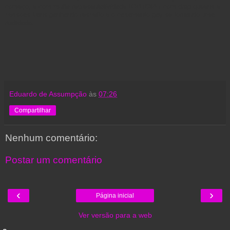
começo, é com muita representatividade LGBTQIA+ com drag queens e
pessoas trans ganhando respeito e o casamento gay se tornando uma
realidade.
Eduardo de Assumpção
às
07:26
Compartilhar
Nenhum comentário:
Postar um comentário
‹
›
Página inicial
Ver versão para a web