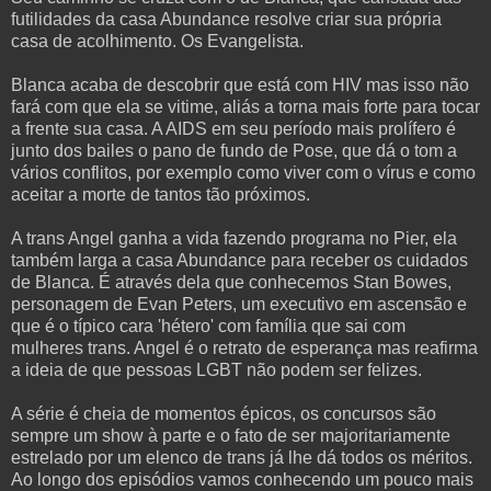
futilidades da casa Abundance resolve criar sua própria
casa de acolhimento. Os Evangelista.
Blanca acaba de descobrir que está com HIV mas isso não
fará com que ela se vitime, aliás a torna mais forte para tocar
a frente sua casa. A AIDS em seu período mais prolífero é
junto dos bailes o pano de fundo de Pose, que dá o tom a
vários conflitos, por exemplo como viver com o vírus e como
aceitar a morte de tantos tão próximos.
A trans Angel ganha a vida fazendo programa no Pier, ela
também larga a casa Abundance para receber os cuidados
de Blanca. É através dela que conhecemos Stan Bowes,
personagem de Evan Peters, um executivo em ascensão e
que é o típico cara 'hétero' com família que sai com
mulheres trans. Angel é o retrato de esperança mas reafirma
a ideia de que pessoas LGBT não podem ser felizes.
A série é cheia de momentos épicos, os concursos são
sempre um show à parte e o fato de ser majoritariamente
estrelado por um elenco de trans já lhe dá todos os méritos.
Ao longo dos episódios vamos conhecendo um pouco mais