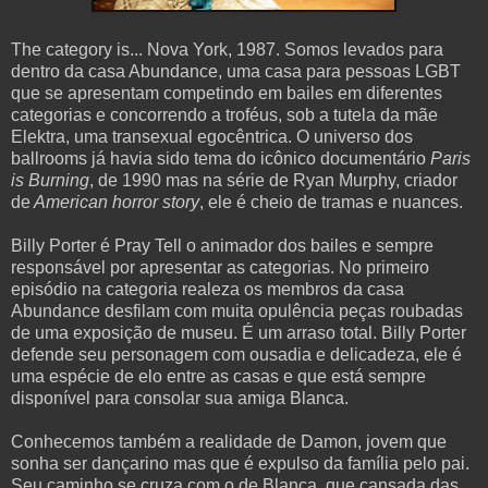
The category is... Nova York, 1987. Somos levados para
dentro da casa Abundance, uma casa para pessoas LGBT
que se apresentam competindo em bailes em diferentes
categorias e concorrendo a troféus, sob a tutela da mãe
Elektra, uma transexual egocêntrica. O universo dos
ballrooms já havia sido tema do icônico documentário
Paris
is Burning
, de 1990 mas na série de Ryan Murphy, criador
de
American horror story
, ele é cheio de tramas e nuances.
Billy Porter é Pray Tell o animador dos bailes e sempre
responsável por apresentar as categorias. No primeiro
episódio na categoria realeza os membros da casa
Abundance desfilam com muita opulência peças roubadas
de uma exposição de museu. É um arraso total. Billy Porter
defende seu personagem com ousadia e delicadeza, ele é
uma espécie de elo entre as casas e que está sempre
disponível para consolar sua amiga Blanca.
Conhecemos também a realidade de Damon, jovem que
sonha ser dançarino mas que é expulso da família pelo pai.
Seu caminho se cruza com o de Blanca, que cansada das